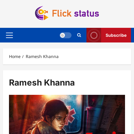
Skip
to
content
Subscribe
Primary
Menu
Home
Ramesh Khanna
Ramesh Khanna