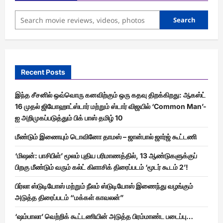
Search
Recent Posts
இந்த சீசனில் ஒவ்வொரு கனவிற்கும் ஒரு கதவு திறக்கிறது: ஆகஸ்ட்
16 முதல் ஜியோஹாட்ஸ்டார் மற்றும் ஸ்டார் விஜயில் ‘Common Man’-
ஐ அறிமுகப்படுத்தும் பிக் பாஸ் தமிழ் 10
மீண்டும் இணையும் டொவினோ தாமஸ் – ஜான்பால் ஜார்ஜ் கூட்டணி
‘மிஷன்: பாசிபிள்’ மூலம் புதிய பரிமாணத்தில், 13 ஆண்டுகளுக்குப்
பிறகு மீண்டும் வரும் கல்ட் கிளாசிக் திரைப்படம் ‘மூடர் கூடம் 2’!
பிர்லா ஸ்டுடியோஸ் மற்றும் நீலம் ஸ்டுடியோஸ் இணைந்து வழங்கும்
அடுத்த திரைப்படம் “மக்கள் காவலன்”
‘ஷம்பாலா’ வெற்றிக் கூட்டணியின் அடுத்த பிரம்மாண்ட படைப்பு…