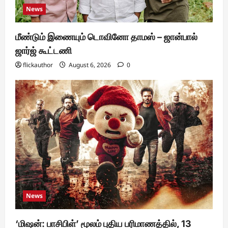
News
மீண்டும் இணையும் டொவினோ தாமஸ் – ஜான்பால்
ஜார்ஜ் கூட்டணி
flickauthor
August 6, 2026
0
News
‘மிஷன்: பாசிபிள்’ மூலம் புதிய பரிமாணத்தில், 13