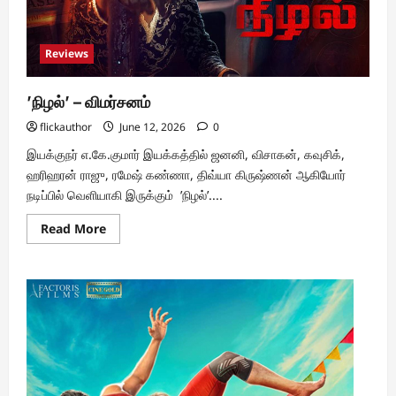
Reviews
’நிழல்’ – விமர்சனம்
flickauthor
June 12, 2026
0
இயக்குநர் எ.கே.குமார் இயக்கத்தில் ஜனனி, விசாகன், கவுசிக்,
ஹரிஹரன் ராஜு, ரமேஷ் கண்ணா, திவ்யா கிருஷ்ணன் ஆகியோர்
நடிப்பில் வெளியாகி இருக்கும் ’நிழல்’....
Read
Read More
more
about
’நிழல்’
–
விமர்சனம்