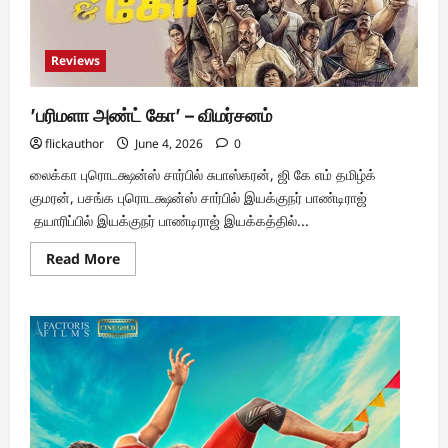
Reviews
’பரிமளா அண்ட் கோ’ – விமர்சனம்
flickauthor
June 4, 2026
0
லைக்கா புரொடக்ஷன்ஸ் சார்பில் சுபாஸ்கரன், ஜி கே எம் தமிழ்க்
குமரன், பசங்க புரொடக்ஷன்ஸ் சார்பில் இயக்குநர் பாண்டிராஜ்
தயாரிப்பில் இயக்குநர் பாண்டிராஜ் இயக்கத்தில்...
Read
Read More
more
about
’பரிமளா
அண்ட்
கோ’
–
விமர்சனம்