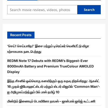
Search
Recent Posts
‘செய்! செய்யாதே!’ இசை மற்றும் டிரெய்லர் வெளியீட்டு விழா
உற்சாகமாக நடைபெற்றது
REDMI Note 17 Debuts with REDMI’s Biggest-Ever
8000mAh Battery and Premium TrueColour AMOLED
Display
இந்த சீசனில் ஒவ்வொரு கனவிற்கும் ஒரு கதவு திறக்கிறது: ஆகஸ்ட்
16 முதல் ஜியோஹாட்ஸ்டார் மற்றும் ஸ்டார் விஜயில் ‘Common Man’-
ஐ அறிமுகப்படுத்தும் பிக் பாஸ் தமிழ் 10
மீண்டும் இணையும் டொவினோ தாமஸ் – ஜான்பால் ஜார்ஜ் கூட்டணி