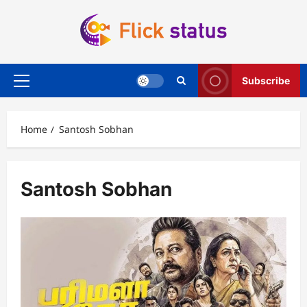
Skip
to
content
Subscribe
Primary
Menu
Home
Santosh Sobhan
Santosh Sobhan