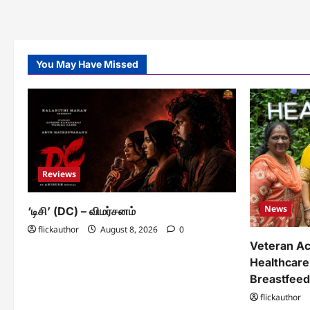
You May Have Missed
Reviews
News
‘டிசி’ (DC) – விமர்சனம்
flickauthor
August 8, 2026
0
Veteran Ac
Healthcare
Breastfee
flickauthor