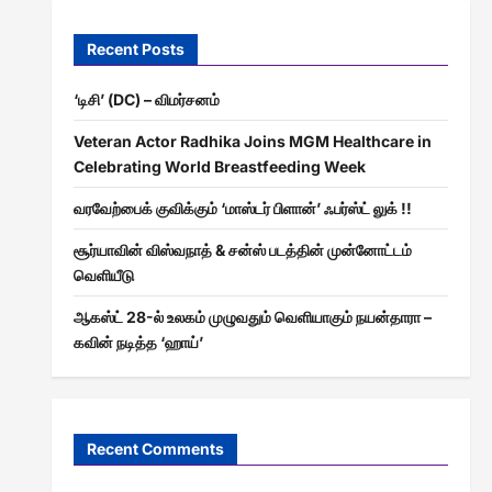
Recent Posts
‘டிசி’ (DC) – விமர்சனம்
Veteran Actor Radhika Joins MGM Healthcare in
Celebrating World Breastfeeding Week
வரவேற்பைக் குவிக்கும் ‘மாஸ்டர் பிளான்’ ஃபர்ஸ்ட் லுக் !!
சூர்யாவின் விஸ்வநாத் & சன்ஸ் படத்தின் முன்னோட்டம்
வெளியீடு
ஆகஸ்ட் 28-ல் உலகம் முழுவதும் வெளியாகும் நயன்தாரா –
கவின் நடித்த ‘ஹாய்’
Recent Comments