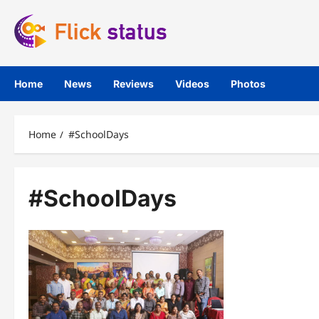
Skip
to
content
Home
News
Reviews
Videos
Photos
Home
#SchoolDays
#SchoolDays