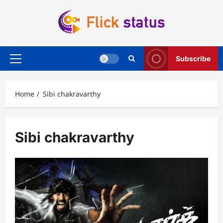
Skip
to
content
Subscribe
Primary
Menu
Home
Sibi chakravarthy
Sibi chakravarthy