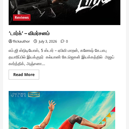
Reviews
’டார்க்’ – விமர்சனம்
flickauthor
July 3, 2026
0
எம்.ஜி ஸ்டுடியோஸ், 5 ஸ்டார் – ஏபிவி மாறன், கணேஷ் கே.பாபு
தயாரிப்பில் இயக்குநர் கல்யாண் கே.ஜெகன் இயக்கத்தில் அஜய்
கார்த்திக், அஞ்சனா...
Read
Read More
more
about
’டார்க்’
–
விமர்சனம்