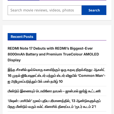
Search
Recent Posts
REDMI Note 17 Debuts with REDMI’s Biggest-Ever
8000mAh Battery and Premium TrueColour AMOLED
Display
இந்த சீசனில் ஒவ்வொரு கனவிற்கும் ஒரு கதவு திறக்கிறது: ஆகஸ்ட்
16 முதல் ஜியோஹாட்ஸ்டார் மற்றும் ஸ்டார் விஜயில் ‘Common Man’-
ஐ அறிமுகப்படுத்தும் பிக் பாஸ் தமிழ் 10
மீண்டும் இணையும் டொவினோ தாமஸ் – ஜான்பால் ஜார்ஜ் கூட்டணி
‘மிஷன்: பாசிபிள்’ மூலம் புதிய பரிமாணத்தில், 13 ஆண்டுகளுக்குப்
பிறகு மீண்டும் வரும் கல்ட் கிளாசிக் திரைப்படம் ‘மூடர் கூடம் 2’!