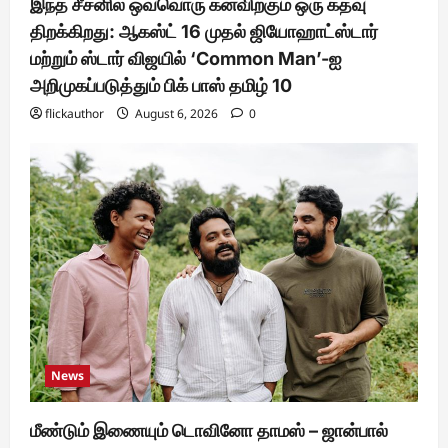
இந்த சீசனில் ஒவ்வொரு கனவிற்கும் ஒரு கதவு
திறக்கிறது: ஆகஸ்ட் 16 முதல் ஜியோஹாட்ஸ்டார்
மற்றும் ஸ்டார் விஜயில் ‘Common Man’-ஐ
அறிமுகப்படுத்தும் பிக் பாஸ் தமிழ் 10
flickauthor
August 6, 2026
0
News
மீண்டும் இணையும் டொவினோ தாமஸ் – ஜான்பால்