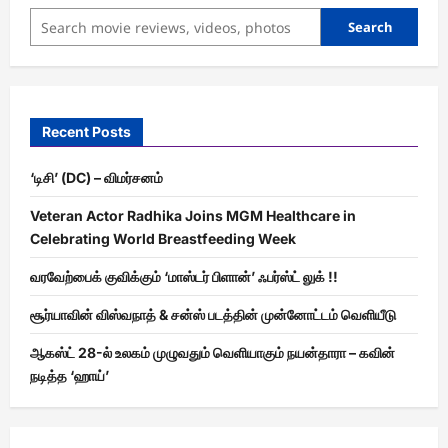
Search
Recent Posts
‘டிசி’ (DC) – விமர்சனம்
Veteran Actor Radhika Joins MGM Healthcare in
Celebrating World Breastfeeding Week
வரவேற்பைக் குவிக்கும் ‘மாஸ்டர் பிளான்’ ஃபர்ஸ்ட் லுக் !!
சூர்யாவின் விஸ்வநாத் & சன்ஸ் படத்தின் முன்னோட்டம் வெளியீடு
ஆகஸ்ட் 28-ல் உலகம் முழுவதும் வெளியாகும் நயன்தாரா – கவின்
நடித்த ‘ஹாய்’