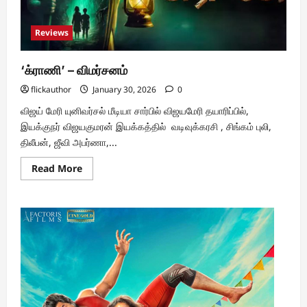
Reviews
‘க்ராணி’ – விமர்சனம்
flickauthor
January 30, 2026
0
விஜய் மேரி யுனிவர்சல் மீடியா சார்பில் விஜயமேரி தயாரிப்பில்,
இயக்குநர் விஜயகுமரன் இயக்கத்தில் வடிவுக்கரசி , சிங்கம் புலி,
திலீபன், ஜீவி அபர்ணா,...
Read
Read More
more
about
‘க்ராணி’
–
விமர்சனம்