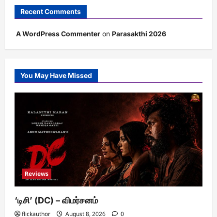
Recent Comments
A WordPress Commenter
on
Parasakthi 2026
You May Have Missed
Reviews
‘டிசி’ (DC) – விமர்சனம்
flickauthor
August 8, 2026
0