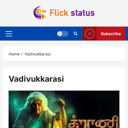
Skip
to
content
Subscribe
Primary
Menu
Home
Vadivukkarasi
Vadivukkarasi