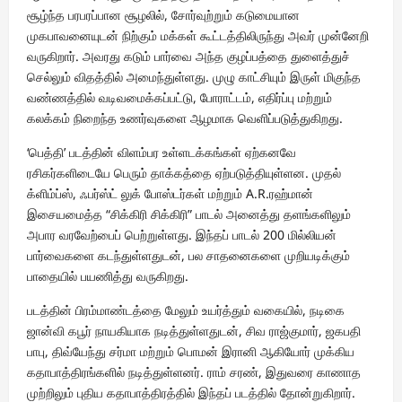
சூழ்ந்த பரபரப்பான சூழலில், சோர்வுற்றும் கடுமையான
முகபாவனையுடன் நிற்கும் மக்கள் கூட்டத்திலிருந்து அவர் முன்னேறி
வருகிறார். அவரது கடும் பார்வை அந்த குழப்பத்தை துளைத்துச்
செல்லும் விதத்தில் அமைந்துள்ளது. முழு காட்சியும் இருள் மிகுந்த
வண்ணத்தில் வடிவமைக்கப்பட்டு, போராட்டம், எதிர்ப்பு மற்றும்
கலக்கம் நிறைந்த உணர்வுகளை ஆழமாக வெளிப்படுத்துகிறது.
‘பெத்தி’ படத்தின் விளம்பர உள்ளடக்கங்கள் ஏற்கனவே
ரசிகர்களிடையே பெரும் தாக்கத்தை ஏற்படுத்தியுள்ளன. முதல்
க்ளிம்ப்ஸ், ஃபர்ஸ்ட் லுக் போஸ்டர்கள் மற்றும் A.R.ரஹ்மான்
இசையமைத்த “சிக்கிரி சிக்கிரி” பாடல் அனைத்து தளங்களிலும்
அபார வரவேற்பைப் பெற்றுள்ளது. இந்தப் பாடல் 200 மில்லியன்
பார்வைகளை கடந்துள்ளதுடன், பல சாதனைகளை முறியடிக்கும்
பாதையில் பயணித்து வருகிறது.
படத்தின் பிரம்மாண்டத்தை மேலும் உயர்த்தும் வகையில், நடிகை
ஜான்வி கபூர் நாயகியாக நடித்துள்ளதுடன், சிவ ராஜ்குமார், ஜகபதி
பாபு, திவ்யேந்து சர்மா மற்றும் பொமன் இரானி ஆகியோர் முக்கிய
கதாபாத்திரங்களில் நடித்துள்ளனர். ராம் சரண், இதுவரை காணாத
முற்றிலும் புதிய கதாபாத்திரத்தில் இந்தப் படத்தில் தோன்றுகிறார்.