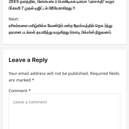
o
ZEE5 தளத்தில், பிளாக்பஸ்டர் பொலிடிகல் டிராமா ‘பராசக்தி’ வரும்
s
பிப்ரவரி 7 முதல் டிஜிட்டல் பிரீமியராகிறது !!
t
Next:
ரசிகர்களை மகிழ்விக்க வேண்டும் என்ற நோக்கத்தில் தொடர்ந்து
n
தரமான படங்கள் தயாரித்து வருகிறது ரௌடி பிக்சர்ஸ் நிறுவனம்
a
v
i
Leave a Reply
g
a
Your email address will not be published.
Required fields
t
are marked
*
i
Comment
*
o
n