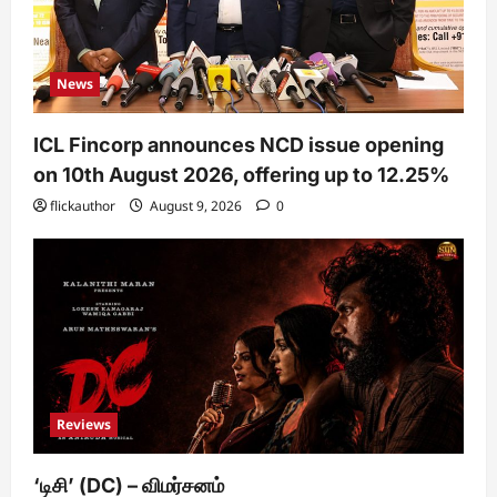
News
ICL Fincorp announces NCD issue opening
on 10th August 2026, offering up to 12.25%
flickauthor
August 9, 2026
0
Reviews
‘டிசி’ (DC) – விமர்சனம்