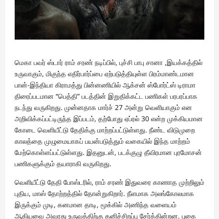
மெகா பவர் ஸ்டார் ராம் சரண் நடிப்பில், புச்சி பாபு சானா ,இயக்கத்தில்
உருவாகும், மிகுந்த எதிர்பார்ப்பை ஏற்படுத்தியுள்ள பிரம்மாண்டமான
பான்-இந்தியா கிராமத்து பின்னணியில் ஆக்சன் ஸ்போர்ட்ஸ் டிராமா
திரைப்படமான “பெத்தி” படத்தின் இறுதிக்கட்ட பணிகள் பரபரப்பாக
நடந்து வருகிறது. முன்னதாக மார்ச் 27 அன்று வெளியாகும் என
அறிவிக்கப்பட்டிருந்த இப்படம், தற்போது ஏப்ரல் 30 என்ற முக்கியமான
கோடை வெளியீட்டு தேதிக்கு மாற்றப்பட்டுள்ளது. நீண்ட விடுமுறை
காலத்தை முழுமையாகப் பயன்படுத்தும் வகையில் இந்த மாற்றம்
மேற்கொள்ளப்பட்டுள்ளது. இதனுடன், படக்குழு தீவிரமான புரமோசன்
பணிகளுக்கும் தயாராகி வருகிறது.
வெளியீட்டு தேதி போஸ்டரில், ராம் சரண் இதுவரை காணாத முற்றிலும்
புதிய, மாஸ் தோற்றத்தில் தோன்றுகிறார். நீளமாக அலங்கோலமாக
இருக்கும் முடி, கனமான தாடி, மூக்கில் அணிந்த வளையம்
ஆகியவை அவரது உருவத்திற்கு தனிச்சிறப்பு சேர்க்கின்றன. புகை