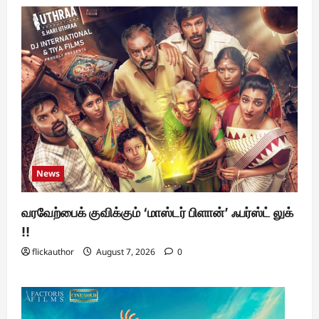
News
வரவேற்பைக் குவிக்கும் ‘மாஸ்டர் பிளான்’ ஃபர்ஸ்ட் லுக்
!!
flickauthor
August 7, 2026
0