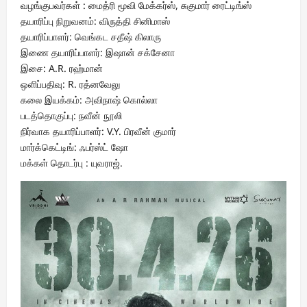
வழங்குபவர்கள் : மைத்ரி மூவி மேக்கர்ஸ், சுகுமார் ரைட்டிங்ஸ்
தயாரிப்பு நிறுவனம்: விருத்தி சினிமாஸ்
தயாரிப்பாளர்: வெங்கட சதீஷ் கிலாரு
இணை தயாரிப்பாளர்: இஷான் சக்சேனா
இசை: A.R. ரஹ்மான்
ஒளிப்பதிவு: R. ரத்னவேலு
கலை இயக்கம்: அவிநாஷ் கொல்லா
படத்தொகுப்பு: நவீன் நூலி
நிர்வாக தயாரிப்பாளர்: V.Y. பிரவீன் குமார்
மார்க்கெட்டிங்: ஃபர்ஸ்ட் ஷோ
மக்கள் தொடர்பு : யுவராஜ்.