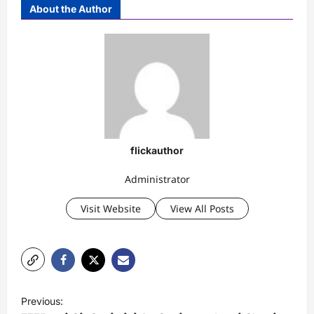
About the Author
flickauthor
Administrator
Visit Website
View All Posts
P
Previous: