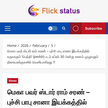
Skip
to
content
Subscribe
Primary
Menu
Home
2026
February
5
மெகா பவர் ஸ்டார் ராம் சரண் – புச்சி பாபு சானா இயக்கத்தில்
உருவாகும் ‘பெத்தி’ (peddi) படம் ஏப்ரல் 30 அன்று உலகம் முழுவதும்
திரையரங்குகளில் வெளியாகிறது !!
News
மெகா பவர் ஸ்டார் ராம் சரண் –
புச்சி பாபு சானா இயக்கத்தில்