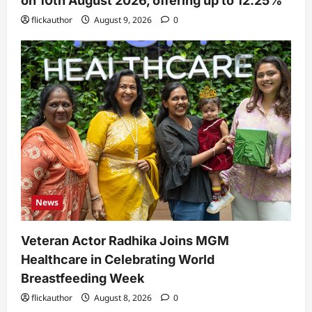
on 10th August 2026, offering up to 12.25%
flickauthor
August 9, 2026
0
News
Veteran Actor Radhika Joins MGM
Healthcare in Celebrating World
Breastfeeding Week
flickauthor
August 8, 2026
0