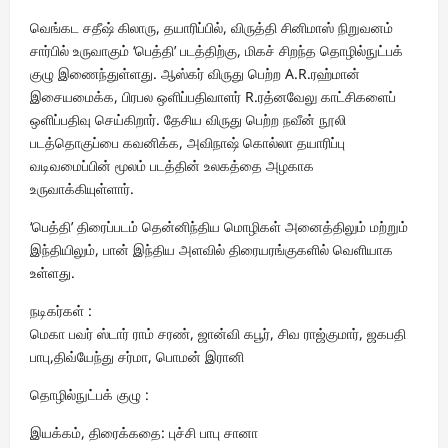
வெங்கட சதீஷ் கிலாரு, தயாரிப்பில், விருத்தி சினிமாஸ் நிறுவனம்
சார்பில் உருவாகும் ‘பெத்தி’ படத்திற்கு, மிகச் சிறந்த தொழில்நுட்பக்
குழு இணைந்துள்ளது. ஆஸ்கர் விருது பெற்ற A.R.ரஹ்மான்
இசையமைக்க, பிரபல ஒளிப்பதிவாளர் R.ரத்னவேலு காட்சிகளைப்
ஒளிப்பதிவு செய்கிறார். தேசிய விருது பெற்ற நவீன் நூலி
படத்தொகுப்பை கவனிக்க, அவிநாஷ் கொல்லா தயாரிப்பு
வடிவமைப்பின் மூலம் படத்தின் உலகத்தை அழகாக
உருவாக்கியுள்ளார்.
‘பெத்தி’ திரைப்படம் தென்னிந்திய மொழிகள் அனைத்திலும் மற்றும்
இந்தியிலும், பான் இந்திய அளவில் திரையரங்குகளில் வெளியாக
உள்ளது.
நடிகர்கள் :
மெகா பவர் ஸ்டார் ராம் சரண், ஜான்வி கபூர், சிவ ராஜ்குமார், ஜகபதி
பாபு,திவ்யேந்து சர்மா, பொமன் இரானி
தொழில்நுட்பக் குழு :
இயக்கம், திரைக்கதை: புச்சி பாபு சானா