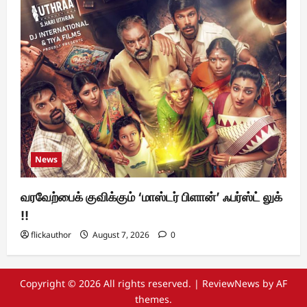
News
வரவேற்பைக் குவிக்கும் ‘மாஸ்டர் பிளான்’ ஃபர்ஸ்ட் லுக்
!!
flickauthor
August 7, 2026
0
Copyright © 2026 All rights reserved.
|
ReviewNews
by AF
themes.