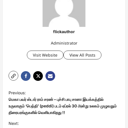
flickauthor
Administrator
Visit Website
View All Posts
P
Previous:
o
மெகா பவர் ஸ்டார் ராம் சரண் – புச்சி பாபு சானா இயக்கத்தில்
s
உருவாகும் ‘பெத்தி’ (peddi) படம் ஏப்ரல் 30 அன்று உலகம் முழுவதும்
திரையரங்குகளில் வெளியாகிறது !!
t
Next:
n