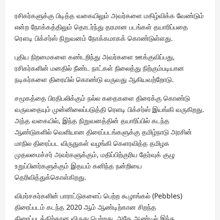
ரசிகர்களுக்கு பிடித்த வகையிலும் அவர்களை மகிழ்விக்க வேண்டும்
என்ற நோக்கத்திலும் தொடர்ந்து தரமான படங்கள் தயாரிப்பதை
ரௌடி பிக்சர்ஸ் நிறுவனம் நோக்கமாகக் கொண்டுள்ளது.
புதிய நிறமைகளை கண்டறிந்து அவர்களை ஊக்குவிப்பது,
ரசிகர்களின் மனதில் நீண்ட நாட்கள் நிலைத்து நிற்கும்படியான
நடிகர்களை திரையில் கொண்டு வருவது ஆகியவற்றோடு.
சமூகத்தை பிரதிபலிக்கும் நல்ல கதைகளை திரைக்கு கொண்டு
வருவதையும் முன்னிலைப்படுத்தி ரெளடி பிக்சர்ஸ் இயங்கி வருகிறது.
அந்த வகையில், இந்த நிறுவனத்தின் தயாரிப்பில் கடந்த
ஆண்டுகளில் வெளியான திரைப்படங்களுக்கு தமிழ்நாடு அரசின்
மாநில திரைப்பட விருதுகள் வழங்கி கெளரவித்த தமிழக
முதலமைச்சர் அவர்களுக்கும், மதிப்பிற்குரிய தேர்வுக் குழு
உறுப்பினர்களுக்கும் இதயம் கனிந்த நன்றியை
தெரிவித்துக்கொள்கிறது.
விமர்சகர்களின் பாராட்டுகளைப் பெற்ற கூழாங்கல் (Pebbles)
திரைப்படம் கடந்த 2020 ஆம் ஆண்டிற்கான சிறந்த
திரைப்படத்திற்கான விருது பெற்றது. அதே ஆண்டில் இந்த