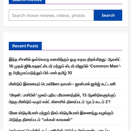
Search
Recent Posts
இந்த சீசனில் ஒவ்வொரு கனவிற்கும் ஒரு கதவு திறக்கிறது: ஆகஸ்ட்
16 முதல் ஜியோஹாட்ஸ்டார் மற்றும் ஸ்டார் விஜயில் ‘Common Man’-
ஐ அறிமுகப்படுத்தும் பிக் பாஸ் தமிழ் 10
மீண்டும் இணையும் டொவினோ தாமஸ் – ஜான்பால் ஜார்ஜ் கூட்டணி
‘மிஷன்: பாசிபிள்’ மூலம் புதிய பரிமாணத்தில், 13 ஆண்டுகளுக்குப்
பிறகு மீண்டும் வரும் கல்ட் கிளாசிக் திரைப்படம் ‘மூடர் கூடம் 2’!
பிர்லா ஸ்டுடியோஸ் மற்றும் நீலம் ஸ்டுடியோஸ் இணைந்து வழங்கும்
அடுத்த திரைப்படம் “மக்கள் காவலன்”
‘ஷம்பாலா’ வெற்றிக் கூட்டணியின் அடுத்த பிரம்மாண்ட படைப்பு…