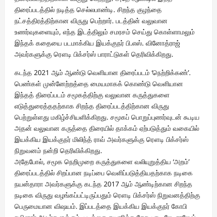
திரைப்படத்தில் நடித்த செல்லபாண்டி. சிறந்த குழந்தை
நட்சத்திரத்திற்கான விருது பெற்றார். படத்தின் வலுவான
உணர்வுகளையும், எந்த இடத்திலும் சமரசம் செய்து கொள்ளாமலும்
இந்தக் கதையை படமாக்கிய இயக்குநர் பி.எஸ். வினோத்ராஜ்
அவர்களுக்கு ரௌடி பிக்சர்ஸ் பாராட்டுகள் தெரிவிக்கிறது.
கடந்த 2021 ஆம் ஆண்டு வெளியான திரைப்படம் ‘நெற்றிக்கண்’.
பெண்கள் முன்னேற்றத்தை மையமாகக் கொண்டு வெளியான
இந்தத் திரைப்படம் சமூகத்திற்கு வலுவான கருத்துகளை
எடுத்துரைத்ததற்காக சிறந்த திரைப்படத்திற்கான விருது
பெற்றுள்ளது மகிழ்ச்சியளிக்கிறது. சமூகப் பொறுப்புணர்வுடன் கூடிய
அதன் வலுவான கருத்தை திரையில் தாக்கம் ஏற்படுத்தும் வகையில்
இயக்கிய இயக்குநர் மிலிந்த் ராவ் அவர்களுக்கு ரௌடி பிக்சர்ஸ்
நிறுவனம் நன்றி தெரிவிக்கிறது.
அதேபோல், சமூக நெறிமுறை கருத்துகளை வலியுறுத்திய ‘அறம்’
திரைப்படத்தில் சிறப்பான நடிப்பை வெளிப்படுத்தியதற்காக நடிகை
நயன்தாரா அவர்களுக்கு கடந்த 2017 ஆம் ஆண்டிற்கான சிறந்த
நடிகை விருது வழங்கப்பட்டிருப்பதும் ரௌடி பிக்சர்ஸ் நிறுவனத்திற்கு
பெருமையான விஷயம். இப்படத்தை இயக்கிய இயக்குநர் கோபி