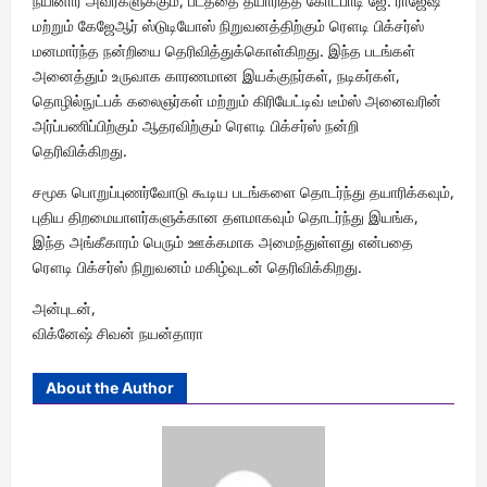
நயினார் அவர்களுக்கும், படத்தை தயாரித்த கோடபாடி ஜே. ராஜேஷ்
மற்றும் கேஜேஆர் ஸ்டுடியோஸ் நிறுவனத்திற்கும் ரௌடி பிக்சர்ஸ்
மனமார்ந்த நன்றியை தெரிவித்துக்கொள்கிறது. இந்த படங்கள்
அனைத்தும் உருவாக காரணமான இயக்குநர்கள், நடிகர்கள்,
தொழில்நுட்பக் கலைஞர்கள் மற்றும் கிரியேட்டிவ் டீம்ஸ் அனைவரின்
அர்ப்பணிப்பிற்கும் ஆதரவிற்கும் ரௌடி பிக்சர்ஸ் நன்றி
தெரிவிக்கிறது.
சமூக பொறுப்புணர்வோடு கூடிய படங்களை தொடர்ந்து தயாரிக்கவும்,
புதிய திறமையாளர்களுக்கான தளமாகவும் தொடர்ந்து இயங்க,
இந்த அங்கீகாரம் பெரும் ஊக்கமாக அமைந்துள்ளது என்பதை
ரௌடி பிக்சர்ஸ் நிறுவனம் மகிழ்வுடன் தெரிவிக்கிறது.
அன்புடன்,
விக்னேஷ் சிவன் நயன்தாரா
About the Author