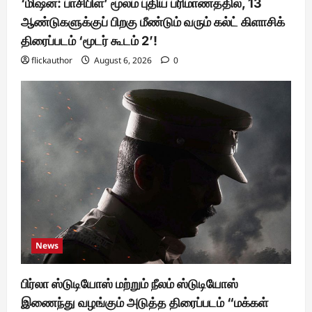
‘மிஷன்: பாசிபிள்’ மூலம் புதிய பரிமாணத்தில், 13
ஆண்டுகளுக்குப் பிறகு மீண்டும் வரும் கல்ட் கிளாசிக்
திரைப்படம் ‘மூடர் கூடம் 2’!
flickauthor
August 6, 2026
0
News
பிர்லா ஸ்டுடியோஸ் மற்றும் நீலம் ஸ்டுடியோஸ்
இணைந்து வழங்கும் அடுத்த திரைப்படம் “மக்கள்