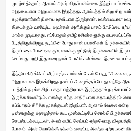
முயற்சித்தோம், ஆனால் அவர் விரும்பவில்லை. இந்தப் படம் உங்க
அருமையான அனுபவமாக இருந்தது. ஆரம்பத்தில் சிறு சிறு வார
எழுத்தாளர்கள் நிறைய உதவியாக இருந்தனர். உண்மையான உழைப்ப
கிடைக்கும் வரவேற்பு, அவர்கள் அளிக்கும் பாசம் பிரமிப்பை 
மறக்க முடியாதது. எப்போதும் தமிழ் ரசிகர்களுக்கு கடமைப்பட்ட
பிடித்திருக்கிறது. நடிப்பின் போது நான் பயணிகள் இருக்கையி
இருப்பதை போன்றதாகும். எனக்கு ஓட்டுநர் இருக்கையில் இருப்பத
செய்வது பற்றி இதுவரை நான் யோசிக்கவில்லை, இரண்டையும் ஒ
இந்திய கிரிக்கெட் வீரர் சஞ்சு சாம்சன் பேசும் போது, “அனைவர
அனுபவமாக இருக்கிறது. நண்பர் அழைக்கும் போது வந்தே ஆக வேண்
படத்தில் நடிக்க சிறிய கதாபாத்திரமாக இருந்ததால் நடிக்க மாட
இருக்க வேண்டும். எனக்கு எந்த மாதிரியான கதாபாத்திரம் கொடு
எப்போதும் சிரித்த முகத்துடன் இருப்பார், ஆனால் வேலை என்று வந
டின்னருக்கு அழைத்தால் கூட முன்கூட்டியே சொல்லியிருக்கலா
செயல்படக்கூடியவர். அவர் கமிட் செய்யும் எந்தவொரு விஷயத்தி
போதும், அவர் கொடுத்திருக்கும் உழைப்பு, அதற்கு ஏற்ற பலன் க