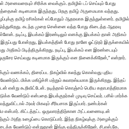
ள் அனைவரையும் சிரிக்க வைக்கும். தமிழில் டப் செய்யும் போது
்த்தைகள் கடினமாக இருந்தது, பிறகு தமிழ் அருமையாக வந்தது.
ுக்கு தமிழ் ரசிகர்கள் எப்போதும் ஆதரவாக இருந்துள்ளனர். தமிழில
ஏற்படுத்துகிறது. கடந்த முறை சென்னை வந்த போது கிடைத்த ஆதரவு
ுள்ளேன். நடிப்பு, இயக்கம் இரண்டிலும் எனக்கு இயக்கம் தான் அதிகம்
ல் இருப்பது போன்றது, இயக்கத்தின் போது நானே ஓட்டுநர் இருக்கையில
ு அதிகம் பிடித்திருக்கிறது. நடிப்பு, இயக்கம் என இரண்டையும்
ருசேர செய்வது கடினமாக இருக்கும் என நினைக்கிறேன்,” என்றார்.
ுக்கும் வணக்கம், திரைப்பட நிகழ்வில் கலந்து கொள்வது புதிய
டும். மிக்க மகிழ்ச்சி மற்றும் சுவாரஸ்யமாக இருக்கிறது. இந்தப்
்டேன் என்று கூறிவிட்டேன். நடித்தால் கொஞ்சம் பெரிய கதாபாத்திரமாக
க்க வேண்டும் என்பதை இயக்குநர்கள் முடிவு செய்வர். பசில் பார்க்க
்துவிட்டால் அவர் மிகவும் சீரியசாக இருப்பார். நண்பர்கள்
மே என்பார். கிட்டத்தட்ட ஒருவாரத்திற்கான அட்டவணையுடன்
ற்கும் அதீத உழைப்பை கொடுப்பார். இந்த நிகழ்வுக்கு அழைக்கும்
ிடைக்க வேண்டும் என்றுதான் இங்கு வந்திருக்கிறேன். சி.எஸ்.கே.