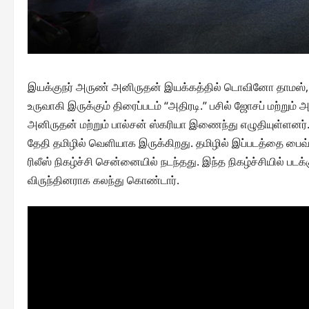
இயக்குநர் அருண் அனிருதன் இயக்கத்தில் டொவினோ தாமஸ், பசில் 
உருவாகி இருக்கும் திரைப்படம் “அதிரடி.” பசில் ஜோசப் மற்றும
அனிருதன் மற்றும் பால்சன் ஸ்கரியா இணைந்து எழுதியுள்ளனர்
தேதி தமிழில் வெளியாக இருக்கிறது. தமிழில் இப்படத்தை பைவ் ஸ்
ரிலீஸ் நிகழ்ச்சி சென்னையில் நடந்தது. இந்த நிகழ்ச்சியில் படக்
விருந்தினராக கலந்து கொண்டார்.