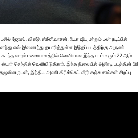
ஜோசப், வினீத் ஸ்ரீனிவாசன், ரியா ஷிபு மற்றும் பலர் நடிப்பில்
் அனந்து எஸ் இணைந்து தயாரித்துள்ள இந்தப் படத்திற்கு அருண்
. கடந்த வாரம் மலையாளத்தில் வெளியான இந்த படம் வரும் 22 ஆம்
டார் செந்தில் வெளியிடுகிறார். இந்த நிலையில் அதிரடி படத்தின் பிரீ
குழுவினருடன், இந்திய அணி கிரிக்கெட் வீரர் சஞ்சு சாம்சன் சிறப்பு