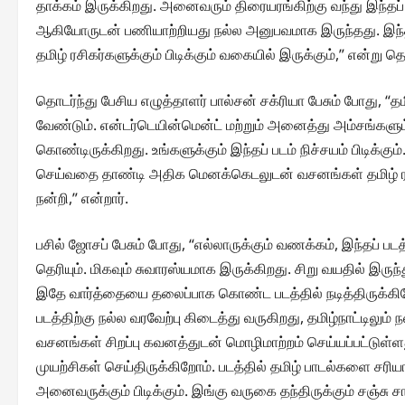
தாக்கம் இருக்கிறது. அனைவரும் திரையரங்கிற்கு வந்து இந்
ஆகியோருடன் பணியாற்றியது நல்ல அனுபவமாக இருந்தது. இந்தப்
தமிழ் ரசிகர்களுக்கும் பிடிக்கும் வகையில் இருக்கும்,” என்று தெ
தொடர்ந்து பேசிய எழுத்தாளர் பால்சன் சக்ரியா பேசும் போது, “த
வேண்டும். என்டர்டெயின்மென்ட் மற்றும் அனைத்து அம்சங்களும்
கொண்டிருக்கிறது. உங்களுக்கும் இந்தப் படம் நிச்சயம் பிடிக்கு
செய்வதை தாண்டி அதிக மெனக்கெடலுடன் வசனங்கள் தமிழ் ரசிக
நன்றி,” என்றார்.
பசில் ஜோசப் பேசும் போது, “எல்லாருக்கும் வணக்கம், இந்தப் படத
தெரியும். மிகவும் சுவாரஸ்யமாக இருக்கிறது. சிறு வயதில் இரு
இதே வார்த்தையை தலைப்பாக கொண்ட படத்தில் நடித்திருக்கிறேன
படத்திற்கு நல்ல வரவேற்பு கிடைத்து வருகிறது, தமிழ்நாட்டிலும் 
வசனங்கள் சிறப்பு கவனத்துடன் மொழிமாற்றம் செய்யப்பட்டுள்ளத
முயற்சிகள் செய்திருக்கிறோம். படத்தில் தமிழ் பாடல்களை சரிய
அனைவருக்கும் பிடிக்கும். இங்கு வருகை தந்திருக்கும் சஞ்சு 