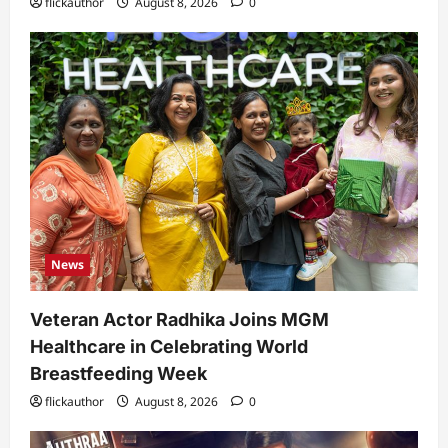
flickauthor
August 8, 2026
0
News
Veteran Actor Radhika Joins MGM
Healthcare in Celebrating World
Breastfeeding Week
flickauthor
August 8, 2026
0