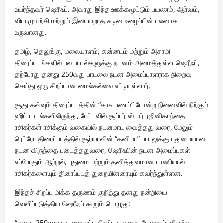
உயர்ந்தவர் ஷெரீஃப். அவரது இந்த ஊக்கமூட்டும் பயணம், ஆர்வம்,
விடாமுயற்சி மற்றும் இடையறாத கடின உழைப்பின் பலனாக
உருவானது.
தமிழ், தெலுங்கு, மலையாளம், கன்னடம் மற்றும் அசாமி
திரைப்படங்களில் பல பாடல்களுக்கு நடனம் அமைத்துள்ள ஷெரீஃப்,
தற்போது தனது 250வது பாடலை நடன அமைப்பாளராக நிறைவு
செய்து ஒரு சிறப்பான மைல்கல்லை எட்டியுள்ளார்.
சூது கவ்வும் திரைப்படத்தின் “காசு பணம்” போன்ற நினைவில் நிற்கும்
ஹிட் பாடல்களிலிருந்து, பேட்டவில் சூப்பர் ஸ்டார் ரஜினிகாந்தை
ரசிகர்கள் ரசிக்கும் வகையில் நடனமாட வைத்தது வரை, மேலும்
ரெட்ரோ திரைப்படத்தில் சூர்யாவின் “கனிமா” பாடலுக்கு புதுமையான
நடன விருந்தை படைத்ததுவரை, ஷெரீஃபின் நடன அமைப்புகள்
எப்போதும் ஆற்றல், புதுமை மற்றும் தனித்துவமான பாணியால்
ரசிகர்களையும் திரைப்படத் துறையினரையும் கவர்ந்துள்ளன.
இந்தச் சிறப்பு மிக்க தருணம் குறித்து தனது நன்றியை
வெளிப்படுத்திய ஷெரீஃப் கூறும் பொழுது:
“எனது 250வது பாடலை எட்டியிருப்பது கனவு போலவும், மிகுந்த