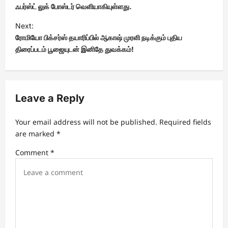
s
ஃபர்ஸ்ட் லுக் போஸ்டர் வெளியாகியுள்ளது.
t
Next:
ரோமியோ பிக்சர்ஸ் தயாரிப்பில் ஆகாஷ் முரளி நடிக்கும் புதிய
n
திரைப்படம் பூஜையுடன் இனிதே துவக்கம்!
a
v
i
Leave a Reply
g
a
Your email address will not be published.
Required fields
t
are marked
*
i
Comment
*
o
n