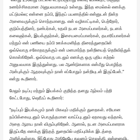
உணர்ச்சிகரமான அனுபவமாகவும் உள்ளது. இந்த மைல்கல் எனக்கு
மட்டுமல்ல; என்னை நம்பி, இந்தப் பயணத்தில் என்னுடன் நின்ற
அனைவருக்கும் சொந்தமானது. என் வழிகாட்டிகள், பெற்றோர்,
குடும்பத்தினர், நண்பர்கள், உதவி நடன அமைப்பாளர்கள், நடனக்
கலைஞர்கள், இயக்குநர்கள், இசையமைப்பாளர்கள், தயாரிப்பாளர்கள்
மற்றும் என் பணியை நம்பி ஊக்கமளித்த திரைத்துறையின்
ஒவ்வொரு சகோதரருக்கும் என் மனமார்ந்த நன்றியைத் தெரிவித்துக்
கொள்கிறேன். ஒவ்வொரு பாடலும் எனக்கு ஒரு புதிய கற்றல்
அனுபவமாக இருந்துள்ளது. பல ஆண்டுகளாக என்மீது பொழிந்த
அன்புக்கும் ஆதரவுக்கும் நான் எப்போதும் நன்றியுடன் இருப்பேன்.”
என்று கூறினார்.
மேலும் நடிப்பு மற்றும் இயக்கம் குறித்த தனது ஆர்வம் பற்றி
கேட்டபோது, ஷெரீஃப் கூறினார்:
“நடிப்பும் இயக்கமும் நான் மிகவும் மதிக்கும் துறைகள். சரியான
நம்பிக்கையுடனும் பொருத்தமான வாய்ப்புடனும் ஏதாவது வந்தால்,
அதை ஆராய நான் விரும்புகிறேன். ஆனால், நடன அமைப்பாளராக
இருப்பதே எனக்கு இந்தத் துறையில் மதிப்புமிக்க இடத்தை
அளித்துள்ளது. இப்போது அதிலேயே கவனம் செலுத்தி, என்னைவிட