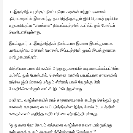
பா.இரஞ்சித் வழங்கும் நீலம் புரொடக்ஷன்ஸ் மற்றும் டிவைன்
புரொடக்ஷன்ஸ் இணைந்து தயாரித்திருக்கும் ஜீவி பிரகாஷ் நடிப்பில்
உருவாகியுள்ள “வெக்கை” திரைப்படத்தின் ஃபர்ஸ்ட் லுக் போஸ்டர்
வெளியாகியுள்ளது.
இயக்குனர் பா.இரஞ்சித்தின் நீண்டகால இணை இயக்குனராக
பணியாற்றிய அகிரன் மோசஸ், இப்படத்தின் மூலம் இயக்குனராக
அறிமுகமாகிறார்.
வித்தியாசமான கிராஃபிக் அணுகுமுறையில் வடிவமைக்கப்பட்டுள்ள
ஃபர்ஸ்ட் லுக் போஸ்டரில், சென்னை நகரின் பரபரப்பான சாலையின்
நடுவே ஜீவி பிரகாஷ் மற்றும் ஸ்ரீநாத் பாஸி நேருக்கு நேர்
மோதிக்கொள்ளும் காட்சி இடம்பெற்றுள்ளது.
அன்றாட வாழ்க்கையில் நாம் சாதாரணமாகக் கடந்து செல்லும் ஒரு
சாலைத் தகராறை மையப்படுத்தியுள்ள இந்த போஸ்டர், படத்தின்
கதைக்களம் குறித்த எதிர்பார்ப்பை ஏற்படுத்தியுள்ளது.
“ஒரு கண நேர கோபம் எத்தனை வாழ்க்கைகளை மாற்றுகிறது
என்பதைக் கூறும் ஆக்ஷன் த்ரில்லர்தான் ‘வெக்கை’.”