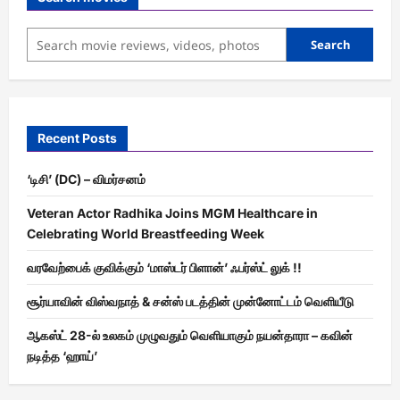
Search
Recent Posts
‘டிசி’ (DC) – விமர்சனம்
Veteran Actor Radhika Joins MGM Healthcare in
Celebrating World Breastfeeding Week
வரவேற்பைக் குவிக்கும் ‘மாஸ்டர் பிளான்’ ஃபர்ஸ்ட் லுக் !!
சூர்யாவின் விஸ்வநாத் & சன்ஸ் படத்தின் முன்னோட்டம் வெளியீடு
ஆகஸ்ட் 28-ல் உலகம் முழுவதும் வெளியாகும் நயன்தாரா – கவின்
நடித்த ‘ஹாய்’