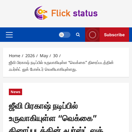
Skip
to
content
Subscribe
Primary
Menu
Home
2026
May
30
ஜீவி பிரகாஷ் நடிப்பில் உருவாகியுள்ள “வெக்கை” திரைப்படத்தின்
ஃபர்ஸ்ட் லுக் போஸ்டர் வெளியாகியுள்ளது.
News
ஜீவி பிரகாஷ் நடிப்பில்
உருவாகியுள்ள “வெக்கை”
திரைப்படத்தின் ஃபர்ஸ்ட் லுக்