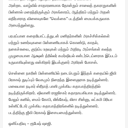
அன்றாட வாழ்வில் சாதாரணமாக தோன்றும் சாலைத் தகராறுகளின்
பின்னால் மறைந்திருக்கும் அகங்காரம், ஆத்திரம் மற்றும் அதன்
எதிர்பாராத விளைவுகளே “வெக்கை” படத்தின் மையக்கருவாக
அமைந்துள்ளது.
பரபரப்பான கதையோட்டத்துடன் மனிதர்களின் அகச்சிக்கல்கள்
மற்றும் உணர்வுகளை பின்னணியாகக் கொண்டு, காதல்,
நகைச்சுவை, குடும்ப உறவுகள் மற்றும் அதிரடி அம்சங்கள் கலந்த
முழுமையான ஆக்ஷன் த்ரில்லர் கமர்ஷியல் என்டர்டெய்னராக இப்படம்
உருவாகியுள்ளது என்கிறார் இயக்குனர் அகிரன் மோசஸ்.
சென்னை நகரின் பின்னணியில் நடைபெறும் இந்தக் கதையில் ஜீவி
பிரகாஷ் துடிப்பும் வேகமும் நிறைந்த இளைஞராக நடித்துள்ளார்.
மலையாள நடிகர் ஸ்ரீநாத் பாஸி முக்கிய கதாபாத்திரத்தில்
நடித்திருக்கிறார். ஷிவானி ராஜசேகர் கதாநாயகியாக நடித்துள்ளார்.
மேலும் சுனில், மைம் கோபி, லிங்கேஷ், லிசா சின்னு, லட்சுமி பிரியா
உள்ளிட்டோர் முக்கிய கதாபாத்திரங்களில் நடித்துள்ளனர்.
படத்திற்கு ஜீவி பிரகாஷ் இசையமைத்துள்ளார்.
ஒளிப்பதிவு – ரூபேஷ் ஷாஜி.