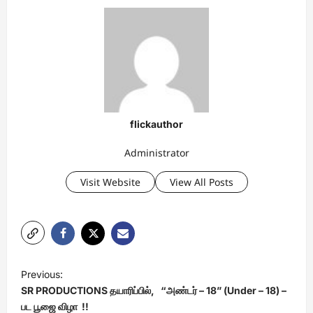
flickauthor
Administrator
Visit Website
View All Posts
P
Previous:
o
SR PRODUCTIONS தயாரிப்பில், “அண்டர் – 18” (Under – 18) –
s
பட பூஜை விழா !!