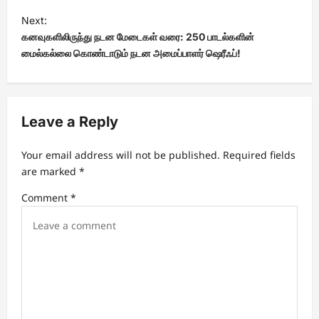
t
Next:
கனவுகளிலிருந்து நடன மேடைகள் வரை: 250 பாடல்களின்
n
மைல்கல்லை கொண்டாடும் நடன அமைப்பாளர் ஷெரீஃப்!
a
v
i
Leave a Reply
g
a
Your email address will not be published.
Required fields
t
are marked
*
i
Comment
*
o
n