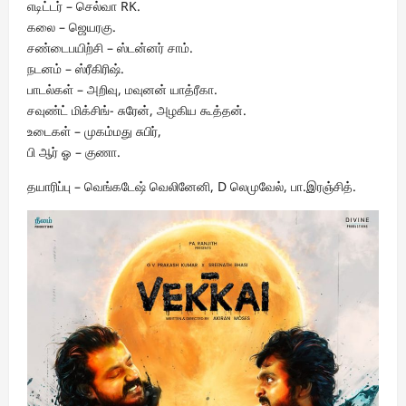
எடிட்டர் – செல்வா RK.
கலை – ஜெயரகு.
சண்டைபயிற்சி – ஸ்டன்னர் சாம்.
நடனம் – ஸ்ரீகிரிஷ்.
பாடல்கள் – அறிவு, மவுனன் யாத்ரீகா.
சவுண்ட் மிக்சிங்- சுரேன், அழகிய கூத்தன்.
உடைகள் – முகம்மது சுபிர்,
பி ஆர் ஓ – குணா.
தயாரிப்பு – வெங்கடேஷ் வெலினேனி, D லெமுவேல், பா.இரஞ்சித்.