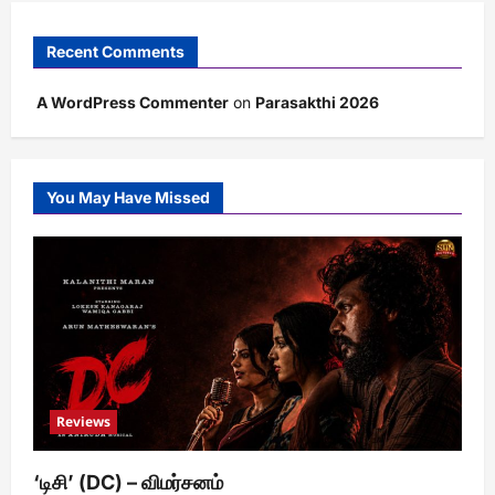
Recent Comments
A WordPress Commenter
on
Parasakthi 2026
You May Have Missed
Reviews
‘டிசி’ (DC) – விமர்சனம்