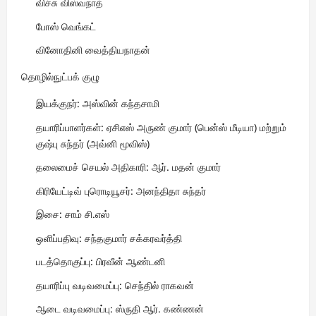
விச்சு விஸ்வநாத்
போஸ் வெங்கட்
வினோதினி வைத்தியநாதன்
தொழில்நுட்பக் குழு
இயக்குநர்: அஸ்வின் கந்தசாமி
தயாரிப்பாளர்கள்: ஏசிஎஸ் அருண் குமார் (பென்ஸ் மீடியா) மற்றும்
குஷ்பு சுந்தர் (அவ்னி மூவிஸ்)
தலைமைச் செயல் அதிகாரி: ஆர். மதன் குமார்
கிரியேட்டிவ் புரொடியூசர்: அனந்திதா சுந்தர்
இசை: சாம் சி.எஸ்
ஒளிப்பதிவு: சந்தகுமார் சக்கரவர்த்தி
படத்தொகுப்பு: பிரவீன் ஆண்டனி
தயாரிப்பு வடிவமைப்பு: செந்தில் ராகவன்
ஆடை வடிவமைப்பு: ஸ்ருதி ஆர். கண்ணன்