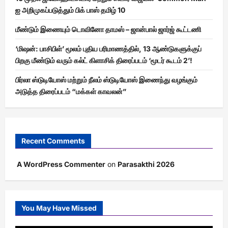
ஐ அறிமுகப்படுத்தும் பிக் பாஸ் தமிழ் 10
மீண்டும் இணையும் டொவினோ தாமஸ் – ஜான்பால் ஜார்ஜ் கூட்டணி
‘மிஷன்: பாசிபிள்’ மூலம் புதிய பரிமாணத்தில், 13 ஆண்டுகளுக்குப்
பிறகு மீண்டும் வரும் கல்ட் கிளாசிக் திரைப்படம் ‘மூடர் கூடம் 2’!
பிர்லா ஸ்டுடியோஸ் மற்றும் நீலம் ஸ்டுடியோஸ் இணைந்து வழங்கும்
அடுத்த திரைப்படம் “மக்கள் காவலன்”
Recent Comments
A WordPress Commenter
on
Parasakthi 2026
You May Have Missed