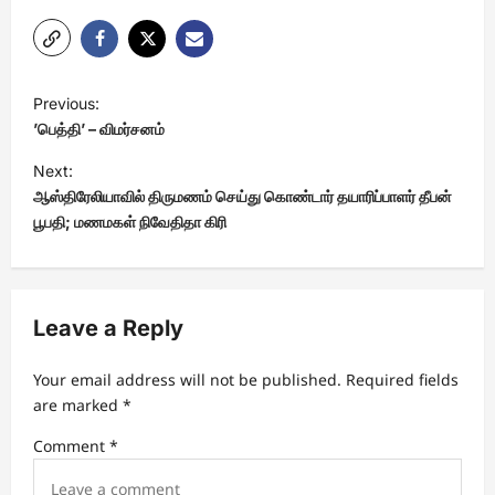
P
Previous:
o
’பெத்தி’ – விமர்சனம்
s
Next:
t
ஆஸ்திரேலியாவில் திருமணம் செய்து கொண்டார் தயாரிப்பாளர் தீபன்
பூபதி; மணமகள் நிவேதிதா கிரி
n
a
v
Leave a Reply
i
g
Your email address will not be published.
Required fields
a
are marked
*
t
Comment
*
i