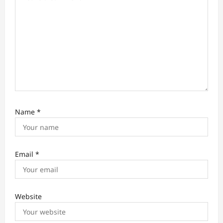
o
n
Name
*
Email
*
Website