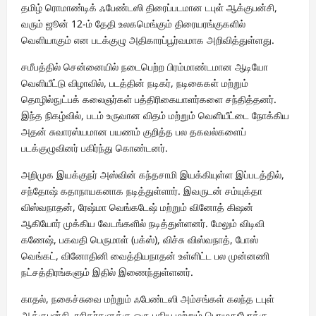
தமிழ் ரொமாண்டிக் ஃபேண்டஸி திரைப்படமான டபுள் ஆக்குபன்சி,
வரும் ஜூன் 12-ம் தேதி உலகமெங்கும் திரையரங்குகளில்
வெளியாகும் என படக்குழு அதிகாரப்பூர்வமாக அறிவித்துள்ளது.
சமீபத்தில் சென்னையில் நடைபெற்ற பிரம்மாண்டமான ஆடியோ
வெளியீட்டு விழாவில், படத்தின் நடிகர், நடிகைகள் மற்றும்
தொழில்நுட்பக் கலைஞர்கள் பத்திரிகையாளர்களை சந்தித்தனர்.
இந்த நிகழ்வில், படம் உருவான விதம் மற்றும் வெளியீட்டை நோக்கிய
அதன் சுவாரஸ்யமான பயணம் குறித்த பல தகவல்களைப்
படக்குழுவினர் பகிர்ந்து கொண்டனர்.
அறிமுக இயக்குநர் அஸ்வின் கந்தசாமி இயக்கியுள்ள இப்படத்தில்,
சந்தோஷ் கதாநாயகனாக நடித்துள்ளார். இவருடன் சம்யுக்தா
விஸ்வநாதன், ரேஷ்மா வெங்கடேஷ் மற்றும் வினோத் கிஷன்
ஆகியோர் முக்கிய வேடங்களில் நடித்துள்ளனர். மேலும் விடிவி
கணேஷ், பகவதி பெருமாள் (பக்ஸ்), விச்சு விஸ்வநாத், போஸ்
வெங்கட், வினோதினி வைத்தியநாதன் உள்ளிட்ட பல முன்னணி
நட்சத்திரங்களும் இதில் இணைந்துள்ளனர்.
காதல், நகைச்சுவை மற்றும் ஃபேண்டஸி அம்சங்கள் கலந்த டபுள்
ஆக்குபன்சி, ரசிகர்களுக்கு ஒரு புதிய மற்றும் பொழுதுபோக்கு