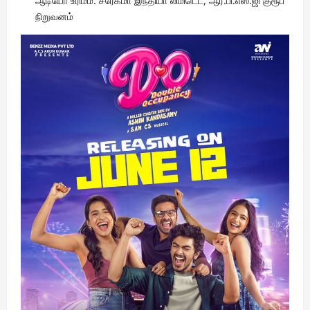
ஆடியோ உரிமம்: சரேகமா இந்தியா லிமிடெட், ஆர்.பி.எஸ்.ஜி குரூப்
நிறுவனம்