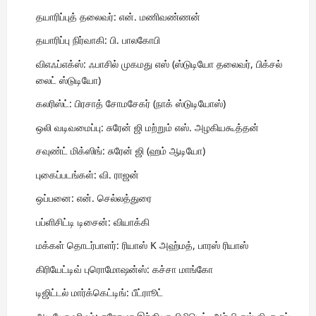
தயாரிப்புத் தலைவர்: என். மணிவண்ணன்
தயாரிப்பு நிர்வாகி: பி. பாலகோபி
விஎஃப்எக்ஸ்: ஃபாசில் முகமது எஸ் (ஸ்டுடியோ தலைவர், பிக்சல்
லைட் ஸ்டுடியோ)
கலரிஸ்ட்: பிரசாத் சோமசேகர் (நாக் ஸ்டுடியோஸ்)
ஒலி வடிவமைப்பு: சுரேன் ஜி மற்றும் எஸ். அழகியகூத்தன்
சவுண்ட் மிக்ஸிங்: சுரேன் ஜி (ஹம் ஆடியோ)
புகைப்படங்கள்: வி. ராஜன்
ஒப்பனை: என். செல்லத்துரை
பப்ளிசிட்டி டிசைன்: வியாக்கி
மக்கள் தொடர்பாளர்: ரியாஸ் K அஹ்மத், பாரஸ் ரியாஸ்
கிரியேட்டிவ் புரொமோஷன்ஸ்: கச்சா மாங்கோ
டிஜிட்டல் மார்க்கெட்டிங்: பீட்ராூட்