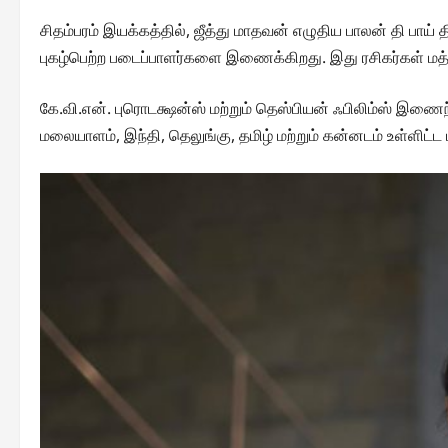
சிதம்பரம் இயக்கத்தில், ஜீத்து மாதவன் எழுதிய பாலன் தி 
புகழ்பெற்ற படைப்பாளர்களை இணைக்கிறது. இது ரசிகர்கள் மத்தி
கே.வி.என். புரொடக்ஷன்ஸ்‌ மற்றும் தெஸ்பியன் ஃபிலிம்ஸ் இணைந
மலையாளம், இந்தி, தெலுங்கு, தமிழ் மற்றும் கன்னடம் உள்ளிட