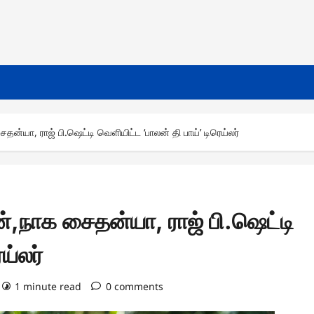
ன்யா, ராஜ் பி.ஷெட்டி வெளியிட்ட ‘பாலன் தி பாய்’ டிரெய்லர்
்,நாக சைதன்யா, ராஜ் பி.ஷெட்டி
ய்லர்
1 minute read
0 comments