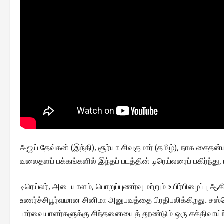
அஜய் தேவ்கன் (இந்தி), சூர்யா சிவகுமார் (தமிழ்), நாக சைதன்
வலைதளப் பக்கங்களில் இந்தப் படத்தின் டிரெய்லரைப் பகிர்ந்து
டிரெய்லர், அடையாளம், பொறுப்புணர்வு மற்றும் உயிர்பிழை
உணர்ச்சிபூர்வமான சினிமா அனுபவத்தை பிரதிபலிக்கிறது. சஸ்பென்
பார்வையாளர்களுக்கு சிந்தனையைத் தூண்டும் ஒரு சக்திவா