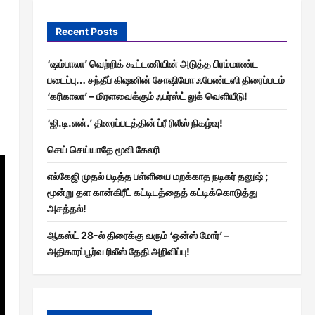
Recent Posts
‘ஷம்பாலா’ வெற்றிக் கூட்டணியின் அடுத்த பிரம்மாண்ட
படைப்பு… சந்தீப் கிஷனின் சோஷியோ ஃபேண்டஸி திரைப்படம்
‘கரிகாலா’ – மிரளவைக்கும் ஃபர்ஸ்ட் லுக் வெளியீடு!
‘ஜி.டி.என்.’ திரைப்படத்தின் ப்ரீ ரிலீஸ் நிகழ்வு!
செய் செய்யாதே மூவி கேலரி
எல்கேஜி முதல் படித்த பள்ளியை மறக்காத நடிகர் தனுஷ் ;
மூன்று தள கான்கிரீட் கட்டிடத்தைத் கட்டிக்கொடுத்து
அசத்தல்!
ஆகஸ்ட் 28-ல் திரைக்கு வரும் ‘ஒன்ஸ் மோர்’ –
அதிகாரப்பூர்வ ரிலீஸ் தேதி அறிவிப்பு!