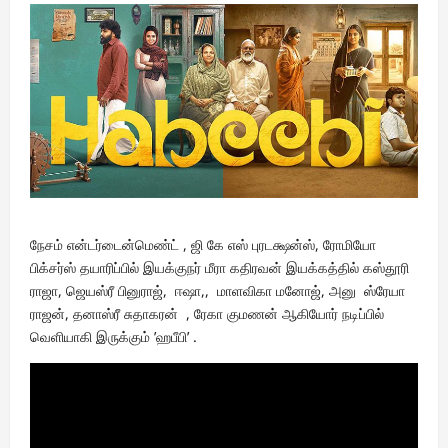
நேசம் என்டர்டைன்மெண்ட் , ஜி கே எஸ் புரடக்ஷன்ஸ், ரோமியோ
பிக்சர்ஸ் தயாரிப்பில் இயக்குநர் மீரா கதிரவன் இயக்கத்தில் கஸ்தூரி
ராஜா, ஜெயஸ்ரீ பினுராஜ், ஈஷா,, மாளவிகா மனோஜ், அனு ஸ்ரேயா
ராஜன், தனாஸ்ரீ சுதாகரன் , ரேகா குமணன் ஆகியோர் நடிப்பில்
வெளியாகி இருக்கும் ’ஹபீபி’ .