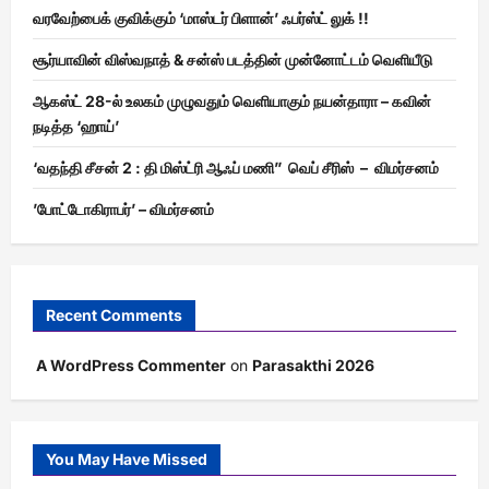
வரவேற்பைக் குவிக்கும் ‘மாஸ்டர் பிளான்’ ஃபர்ஸ்ட் லுக் !!
சூர்யாவின் விஸ்வநாத் & சன்ஸ் படத்தின் முன்னோட்டம் வெளியீடு
ஆகஸ்ட் 28-ல் உலகம் முழுவதும் வெளியாகும் நயன்தாரா – கவின்
நடித்த ‘ஹாய்’
‘வதந்தி சீசன் 2 : தி மிஸ்ட்ரி ஆஃப் மணி” வெப் சீரிஸ் – விமர்சனம்
’போட்டோகிராபர்’ – விமர்சனம்
Recent Comments
A WordPress Commenter
on
Parasakthi 2026
You May Have Missed