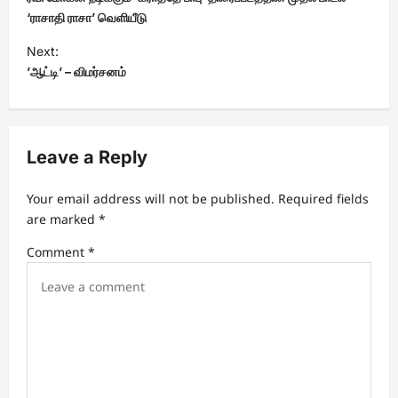
s
‘ராசாதி ராசா’ வெளியீடு
t
Next:
’ஆட்டி’ – விமர்சனம்
n
a
v
Leave a Reply
i
g
Your email address will not be published.
Required fields
a
are marked
*
t
Comment
*
i
o
n