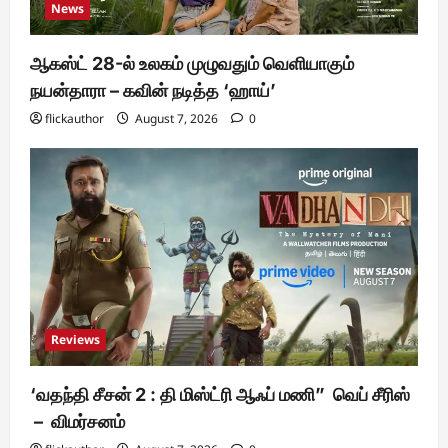
News
ஆகஸ்ட் 28-ல் உலகம் முழுவதும் வெளியாகும்
நயன்தாரா – கவின் நடித்த ‘ஹாய்’
flickauthor
August 7, 2026
0
Reviews
‘வதந்தி சீசன் 2 : தி மிஸ்ட்ரி ஆஃப் மணி” வெப் சீரிஸ்
– விமர்சனம்