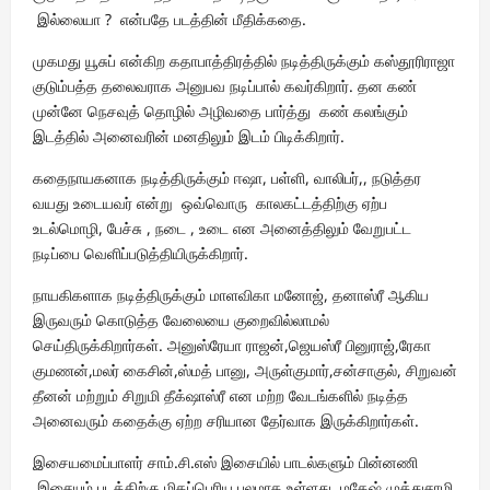
இல்லையா ? என்பதே படத்தின் மீதிக்கதை.
முகமது யூசுப் என்கிற கதாபாத்திரத்தில் நடித்திருக்கும் கஸ்தூரிராஜா
குடும்பத்த தலைவராக அனுபவ நடிப்பால் கவர்கிறார். தன கண்
முன்னே நெசவுத் தொழில் அழிவதை பார்த்து கண் கலங்கும்
இடத்தில் அனைவரின் மனதிலும் இடம் பிடிக்கிறார்.
கதைநாயகனாக நடித்திருக்கும் ஈஷா, பள்ளி, வாலிபர்,, நடுத்தர
வயது உடையவர் என்று ஒவ்வொரு காலகட்டத்திற்கு ஏற்ப
உடல்மொழி, பேச்சு , நடை , உடை என அனைத்திலும் வேறுபட்ட
நடிப்பை வெளிப்படுத்தியிருக்கிறார்.
நாயகிகளாக நடித்திருக்கும் மாளவிகா மனோஜ், தனாஸ்ரீ ஆகிய
இருவரும் கொடுத்த வேலையை குறைவில்லாமல்
செய்திருக்கிறார்கள். அனுஸ்ரேயா ராஜன்,ஜெயஸ்ரீ பினுராஜ்,ரேகா
குமணன்,மலர் கைசின்,ஸ்மத் பானு, அருள்குமார்,சன்சாகுல், சிறுவன்
தீனன் மற்றும் சிறுமி தீக்‌ஷாஸ்ரீ என மற்ற வேடங்களில் நடித்த
அனைவரும் கதைக்கு ஏற்ற சரியான தேர்வாக இருக்கிறார்கள்.
இசையமைப்பாளர் சாம்.சி.எஸ் இசையில் பாடல்களும் பின்னணி
இசையும் படத்திற்கு மிகப்பெரிய பலமாக உள்ளது. மகேஷ் முத்துசாமி