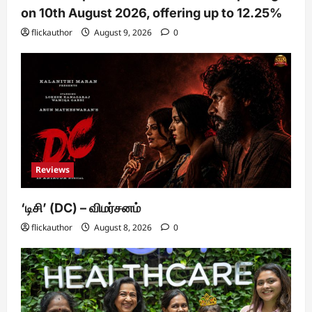
on 10th August 2026, offering up to 12.25%
flickauthor
August 9, 2026
0
Reviews
‘டிசி’ (DC) – விமர்சனம்
flickauthor
August 8, 2026
0