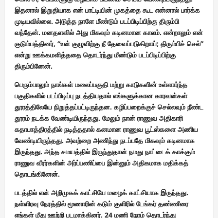
இதனால் இறுதியாக என் பாட்டியின் முகத்தை கூட என்னால் பார்க்க
முடியவில்லை. அடுத்த நாளே மீண்டும் படப்பிடிப்பிற்கு திரும்பி
வந்தேன். மனதளவில் அது மிகவும் கடினமான காலம். என்றாலும் என்
குடும்பத்தினர், “உன் குழுவிற்கு நீ தேவைப்படுகிறாய்; திரும்பிச் செல்”
என்று ஊக்கமளித்ததை தொடர்ந்து மீண்டும் படப்பிடிப்பிற்கு
திரும்பினேன்.
பெரும்பாலும் நாங்கள் மலைப்பகுதி மற்று காடுகளின் உள்ளார்ந்த
பகுதிகளில் படப்பிடிப்பு நடத்தியதால் எங்களுக்கான காரவன்கள்
தூரத்திலேயே நிறுத்தப்பட்டிருந்தன. கழிப்பறைக்குச் செல்லவும் நீண்ட
தூரம் நடக்க வேண்டியிருந்தது. மேலும் நான் ராணுவ அதிகாரி
கதாபாத்திரத்தில் நடித்ததால் கனமான ராணுவ பூட்ஸ்களை அணிய
வேண்டியிருந்தது. அவற்றை அணிந்து நடப்பதே மிகவும் கடினமாக
இருந்தது. அந்த சமயத்தில் இருந்துதான் நமது நாட்டைக் காக்கும்
ராணுவ வீரர்களின் அர்ப்பணிப்பை இன்னும் அதிகமாக மதிக்கத்
தொடங்கினேன்.
படத்தில் என் அறிமுகக் காட்சியே மழைக் காட்சியாக இருந்தது.
நள்ளிரவு நேரத்தில் மூணாரின் கடும் குளிரில் டேங்கர் தண்ணீரை
எங்கள் மீது ஊற்றி படமாக்கினர். 24 மணி நேரம் தொடர்ந்து