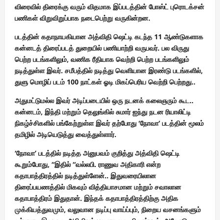
விரைவில் திரைக்கு வரும் விதமாக இப்படத்தின் போஸ்ட் புரொடக்சன்
பணிகள் விறுவிறுப்பாக நடைபெற்று வருகின்றன.
படத்தின் கதாநாயகியான அத்விதி ஷெட்டி கடந்த 11 ஆண்டுகளாக
கன்னடத் திரைப்படத் துறையில் பணியாற்றி வருபவர். பல விருது
பெற்ற படங்களிலும், வணிக ரீதியாக வெற்றி பெற்ற படங்களிலும்
நடித்துள்ள இவர். சமீபத்தில் நடித்து வெளியான இரண்டு படங்களில்,
துளு மொழிப் படம் 100 நாட்கள் ஓடி மிகப்பெரிய வெற்றி பெற்றது..
அதுமட்டுமல்ல இவர் அடிப்படையில் ஒரு நடனக் கலைஞரும் கூட..
கன்னடம், இந்தி மற்றும் தெலுங்கில் சுமார் ஐந்து நடன ரியாலிட்டி
நிகழ்ச்சிகளில் பங்கேற்றுள்ள இவர் தற்போது ‘நோவா’ படத்தின் மூலம்
தமிழில் அடியெடுத்து வைத்துள்ளார்.
‘நோவா’ படத்தில் நடித்த அனுபவம் குறித்து அத்விதி ஷெட்டி
கூறும்போது, “இதில் “வல்லபி. ராணுவ அதிகாரி என்ற
கதாபாத்திரத்தில் நடித்துள்ளேன்.. இதுவரையிலான
திரைப்பயணத்தில் மிகவும் வித்தியாசமான மற்றும் சவாலான
கதாபாத்திரம் இதுதான். இந்தக் கதாபாத்திரத்திற்கு அதிக
முக்கியத்துவமும், வலுவான நடிப்பு வாய்ப்பும், நிறைய வசனங்களும்