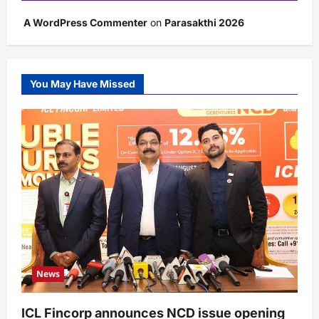
A WordPress Commenter
on
Parasakthi 2026
You May Have Missed
News
ICL Fincorp announces NCD issue opening