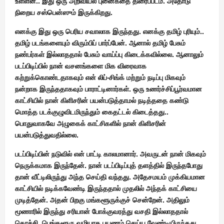
உள்ளன..
இது ஒரு அறிவியல் புனைகதை திரைப்படம். அதோடு
நிறைய சஸ்பென்ஸும் இருக்கிறது.
எனக்கு இது ஒரு பெரிய சவாலாக இருந்தது. எனக்கு தமிழ் புரியும்..
தமிழ் படங்களையும் விரும்பிப் பார்ப்பேன். ஆனால் தமிழ் பேசும்
நண்பர்கள் இல்லாததால் பேசும் வாய்ப்பு கிடைக்கவில்லை. ஆனாலும்
படப்பிடிப்பில் நான் வசனங்களை மிக விரைவாக
கற்றுக்கொண்டதாகவும் என் லிப்-சிங்க் மற்றும் நடிப்பு மிகவும்
நன்றாக இருந்ததாகவும் பாராட்டினார்கள். ஒரு உணர்ச்சிப்பூர்வமான
காட்சியில் நான் கிளிசரின் பயன்படுத்தாமல் நடித்ததை கண்டு
மொத்த படக்குழுவிடமிருந்தும் கைதட்டல் கிடைத்தது..
பொதுவாகவே அழுகைக் காட்சிகளில் நான் கிளிசரின்
பயன்படுத்துவதில்லை.
படப்பிடிப்பின் நடுவில் என் பாட்டி காலமானார். அவருடன் நான் மிகவும்
நெருக்கமாக இருந்தேன். நான் படப்பிடிப்புத் தளத்தில் இருந்தபோது
தான் வீட்டிலிருந்து அந்த செய்தி வந்தது. அதேசமயம் முக்கியமான
காட்சியில் நடிக்கவேண்டி இருந்ததால் முதலில் அந்தக் காட்சியை
முடித்தேன். அதன் பிறகு மங்களூருக்குச் சென்றேன். அதிலும்
மூணாரில் இருந்து சரியான் போக்குவரத்து வசதி இல்லாததால்
கொச்சி, பெங்களூரு வழியாக பயணம் செய்ய வேண்டியிருந்தது.