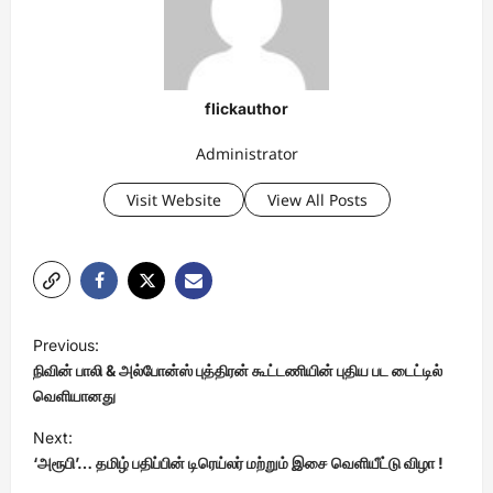
flickauthor
Administrator
Visit Website
View All Posts
P
Previous:
o
நிவின் பாலி & அல்போன்ஸ் புத்திரன் கூட்டணியின் புதிய பட டைட்டில்
s
வெளியானது
t
Next:
‘அரூபி’… தமிழ் பதிப்பின் டிரெய்லர் மற்றும் இசை வெளியீட்டு விழா !
n