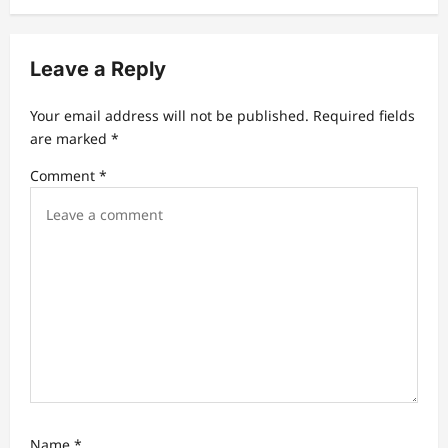
a
v
Leave a Reply
i
g
Your email address will not be published.
Required fields
a
are marked
*
t
Comment
*
i
o
n
Name
*