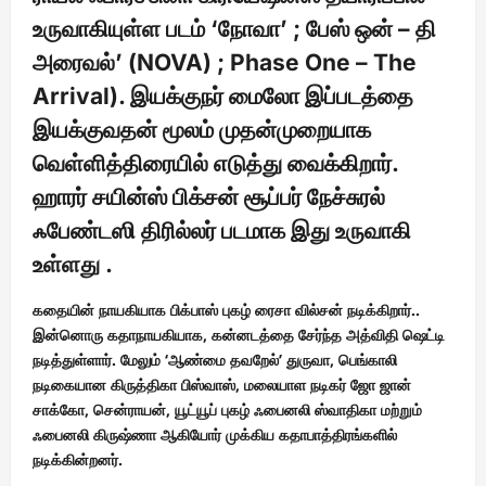
உருவாகியுள்ள படம் ‘நோவா’ ; பேஸ் ஒன் – தி
அரைவல்’ (NOVA) ; Phase One – The
Arrival). இயக்குநர் மைலோ இப்படத்தை
இயக்குவதன் மூலம் முதன்முறையாக
வெள்ளித்திரையில் எடுத்து வைக்கிறார்.
ஹாரர் சயின்ஸ் பிக்சன் சூப்பர் நேச்சுரல்
ஃபேண்டஸி திரில்லர் படமாக இது உருவாகி
உள்ளது .
கதையின் நாயகியாக பிக்பாஸ் புகழ் ரைசா வில்சன் நடிக்கிறார்..
இன்னொரு கதாநாயகியாக, கன்னடத்தை சேர்ந்த அத்விதி ஷெட்டி
நடித்துள்ளார். மேலும் ‘ஆண்மை தவறேல்’ துருவா, பெங்காலி
நடிகையான கிருத்திகா பிஸ்வாஸ், மலையாள நடிகர் ஜோ ஜான்
சாக்கோ, சென்ராயன், யூட்யூப் புகழ் ஃபைனலி ஸ்வாதிகா மற்றும்
ஃபைனலி கிருஷ்ணா ஆகியோர் முக்கிய கதாபாத்திரங்களில்
நடிக்கின்றனர்.