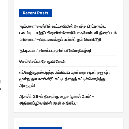
Recent Posts
‘ஷம்பாலா’ வெற்றிக் கூட்டணியின் அடுத்த பிரம்மாண்ட
படைப்பு… சந்தீப் கிஷனின் சோஷியோ ஃபேண்டஸி திரைப்படம்
‘கரிகாலா’ – மிரளவைக்கும் ஃபர்ஸ்ட் லுக் வெளியீடு!
‘ஜி.டி.என்.’ திரைப்படத்தின் ப்ரீ ரிலீஸ் நிகழ்வு!
செய் செய்யாதே மூவி கேலரி
எல்கேஜி முதல் படித்த பள்ளியை மறக்காத நடிகர் தனுஷ் ;
மூன்று தள கான்கிரீட் கட்டிடத்தைத் கட்டிக்கொடுத்து
ு
அசத்தல்!
ற
ஆகஸ்ட் 28-ல் திரைக்கு வரும் ‘ஒன்ஸ் மோர்’ –
அதிகாரப்பூர்வ ரிலீஸ் தேதி அறிவிப்பு!