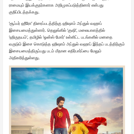
ராமையும் இயக்குநர்களாக அறிமுகப்படுத்தினார் என்பது
குறிப்பிடத்தக்கது.
‘சூப்பர் ஹீரோ’ திரைப்படத்திற்கு ஹிஷாம் அப்துல் வஹாப்
இசையமைத்துள்ளார். தெலுங்கில் ‘குஷி’, மலையாளத்தில்
‘ஹிருதயம்’, தமிழில் ‘ஒன்ஸ் மோர்’ உள்ளிட்ட படங்களில் மனதை
வருடும் இசை கொடுத்த ஹிஷாம் அப்துல் வஹாப் இந்தப் படத்திற்கும்
இசையமைத்திருப்பது படம் மீதான எதிர்பார்ப்பை மேலும்
அதிகரித்துள்ளது.