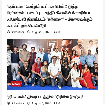
‘ஷம்பாலா’ வெற்றிக் கூட்டணியின் அடுத்த
பிரம்மாண்ட படைப்பு… சந்தீப் கிஷனின் சோஷியோ
ஃபேண்டஸி திரைப்படம் ‘கரிகாலா’ – மிரளவைக்கும்
ஃபர்ஸ்ட் லுக் வெளியீடு!
flickauthor
August 5, 2026
0
News
‘ஜி.டி.என்.’ திரைப்படத்தின் ப்ரீ ரிலீஸ் நிகழ்வு!
flickauthor
August 5, 2026
0