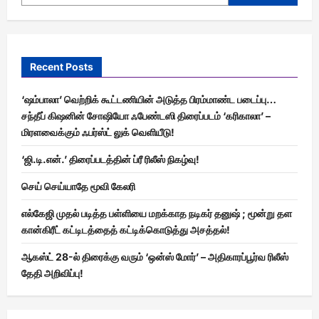
Recent Posts
‘ஷம்பாலா’ வெற்றிக் கூட்டணியின் அடுத்த பிரம்மாண்ட படைப்பு…
சந்தீப் கிஷனின் சோஷியோ ஃபேண்டஸி திரைப்படம் ‘கரிகாலா’ –
மிரளவைக்கும் ஃபர்ஸ்ட் லுக் வெளியீடு!
‘ஜி.டி.என்.’ திரைப்படத்தின் ப்ரீ ரிலீஸ் நிகழ்வு!
செய் செய்யாதே மூவி கேலரி
எல்கேஜி முதல் படித்த பள்ளியை மறக்காத நடிகர் தனுஷ் ; மூன்று தள
கான்கிரீட் கட்டிடத்தைத் கட்டிக்கொடுத்து அசத்தல்!
ஆகஸ்ட் 28-ல் திரைக்கு வரும் ‘ஒன்ஸ் மோர்’ – அதிகாரப்பூர்வ ரிலீஸ்
தேதி அறிவிப்பு!