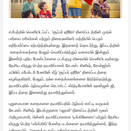
சமீபத்தில் வெளியிடப்பட்ட ’சூப்பர் ஹீரோ’ திரைப்படத்தின் முதல்
பார்வை ரசிகர்கள் மற்றும் திரையுலகினர் மத்தியில் பெரும்
எதிர்பார்ப்பை ஏற்படுத்தியுள்ளது. இதனைத் தொடர்ந்து, இப்படத்தின்
கதைக்களத்தை மேலும் வெளிப்படுத்தும் வகையில் இன்னும்
இரண்டு புதிய போஸ்டர்களை படக்குழு விரைவில் வெளியிடவுள்ளது.
தேசிய விருது பெற்ற தயாரிப்பாளர் கே.எஸ். சினிஷ், சோல்ஜர்ஸ்
ஃபிலிம் ஃபேக்டரி பேனரின் கீழ் ‘சூப்பர் ஹீரோ’ திரைப்படத்தை
வழங்குகிறார். மேலும், நல்ல கதைக்களங்களை தேர்ந்தெடுத்து
தயாரிப்பதில் ஆர்வமுள்ள ரெடாக்டட் ஸ்டுடியோஸின் ஷான்ஜன் ஜி,
இப்படத்தை இணைந்து தயாரித்துள்ளார்.
புதுமையான கதைகளை தயாரிப்பதில் ஆர்வம் காட்டி வருபவர்
கே.எஸ். சினிஷ். இயக்குநராக ‘பலூன்’ திரைப்படத்தின் மூலம்
அறிமுகமாகி, பின்னர் தயாரிப்பாளராக ‘டிக்கிலோனா’ மற்றும் தேசிய
விருது பெற்ற ‘பார்க்கிங்’ போன்ற படங்களை தயாரித்துள்ளார். இந்த
வரிசையில், அனைத்து தரப்பு ரசிகர்களையும் கவரும்