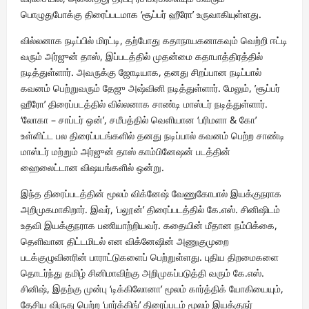
பொழுதுபோக்கு திரைப்படமாக ‘சூப்பர் ஹீரோ’ உருவாகியுள்ளது.
வில்லனாக நடிப்பில் மிரட்டி, தற்போது கதாநாயகனாகவும் வெற்றி ஈட்டி
வரும் அர்ஜுன் தாஸ், இப்படத்தில் முதன்மை கதாபாத்திரத்தில்
நடித்துள்ளார். அவருக்கு ஜோடியாக, தனது சிறப்பான நடிப்பால்
கவனம் பெற்றுவரும் தேஜு அஷ்வினி நடித்துள்ளார். மேலும், ’சூப்பர்
ஹீரோ’ திரைப்படத்தில் வில்லனாக சாண்டி மாஸ்டர் நடித்துள்ளார்.
‘லோகா – சாப்டர் ஒன்’, சமீபத்தில் வெளியான ‘பரிமளா & கோ’
உள்ளிட்ட பல திரைப்படங்களில் தனது நடிப்பால் கவனம் பெற்ற சாண்டி
மாஸ்டர் மற்றும் அர்ஜுன் தாஸ் காம்பினேஷன் படத்தின்
ஹைலைட்டான விஷயங்களில் ஒன்று.
இந்த திரைப்படத்தின் மூலம் விக்னேஷ் வேணுகோபால் இயக்குநராக
அறிமுகமாகிறார். இவர், ‘பலூன்’ திரைப்படத்தில் கே.எஸ். சினிஷிடம்
உதவி இயக்குநராக பணியாற்றியவர். கதையின் மீதான நம்பிக்கை,
தெளிவான திட்டமிடல் என விக்னேஷின் அணுகுமுறை
படக்குழுவினரின் பாராட்டுகளைப் பெற்றுள்ளது. புதிய திறமைகளை
தொடர்ந்து தமிழ் சினிமாவிற்கு அறிமுகப்படுத்தி வரும் கே.எஸ்.
சினிஷ், இதற்கு முன்பு ‘டிக்கிலோனா’ மூலம் கார்த்திக் யோகியையும்,
தேசிய விருது பெற்ற ‘பார்க்கிங்’ திரைப்படம் மூலம் இயக்குநர்