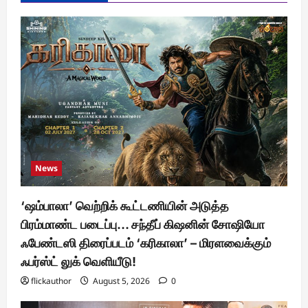
News
‘ஷம்பாலா’ வெற்றிக் கூட்டணியின் அடுத்த
பிரம்மாண்ட படைப்பு… சந்தீப் கிஷனின் சோஷியோ
ஃபேண்டஸி திரைப்படம் ‘கரிகாலா’ – மிரளவைக்கும்
ஃபர்ஸ்ட் லுக் வெளியீடு!
flickauthor
August 5, 2026
0