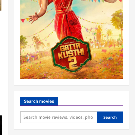
்
Search movies
Search