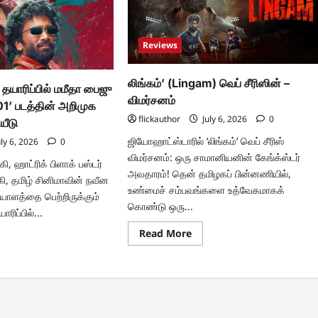
படத்தின்
முதல்
பார்வை
ரசிகர்களிடையே
Reviews
நல்ல
வரவேற்பு
பெற்றுள்ளது…
மேலும்
லிங்கம்’ (Lingam) வெப் சீரிஸின் –
இரண்டு
் தயாரிப்பில் மமீதா பைஜு
புதிய
விமர்சனம்
S01’ படத்தின் அறிமுக
போஸ்டர்
விரைவில்
flickauthor
July 6, 2026
0
ீடு
வெளியாகும்!
ஜியோஹாட்ஸ்டாரில் ‘லிங்கம்’ வெப் சீரிஸ்
ly 6, 2026
0
விமர்சனம்: ஒரு சாமானியனின் கேங்க்ஸ்டர்
, ஹாட்ரிக் பிளாக் பஸ்டர்
அவதாரம்! தென் தமிழகப் பின்னணியில்,
ி, தமிழ் சினிமாவின் நவீன
உண்மைச் சம்பவங்களை உத்வேகமாகக்
த்தை பெற்றிருக்கும்
கொண்டு ஒரு...
ாரிப்பில்...
Read
Read More
ad
more
re
about
ut
லிங்கம்’
ப்
(Lingam)
கநாதன்
வெப்
ிப்பில்
சீரிஸின்
தா
–
ஜு
விமர்சனம்