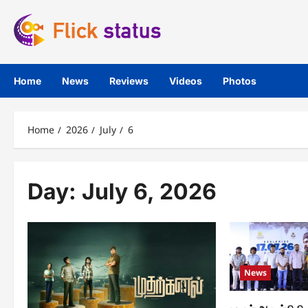
Skip
to
content
Home
News
Reviews
Videos
Photos
Home
2026
July
6
Day:
July 6, 2026
News