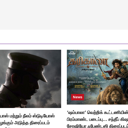
்கும்
S01’
்தின்
முக
ணொளி
ியீடு
News
‘ஷம்பாலா’ வெற்றிக் கூட்டணியின
யோஸ் மற்றும் நீலம் ஸ்டுடியோஸ்
பிரம்மாண்ட படைப்பு… சந்தீப் கி
்கும் அடுத்த திரைப்படம்
சோஷியோ ஃபேண்டஸி திரைப்படம் 