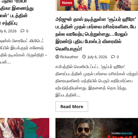
- ஆரவ் -ரம்யா
News
த்திகா இணைந்து
வான்’ படத்தின்
அர்ஜுன் தாஸ் நடித்துள்ள ‘சூப்பர் ஹீரோ’
சந்திப்பு
படத்தின் முதல் பார்வை ரசிகர்களிடையே
ly 6, 2026
0
நல்ல வரவேற்பு பெற்றுள்ளது…மேலும்
க்ஷன்ஸ் பிரைவேட் லிமிடெட்
இரண்டு புதிய போஸ்டர் விரைவில்
ப்பில் இயக்குநர் கணேஷ்
வெளியாகும்!
ில் நடிகர்கள் அருள்நிதி –
flickauthor
July 6, 2026
0
யன்...
சமீபத்தில் வெளியிடப்பட்ட ’சூப்பர் ஹீரோ’
ad
திரைப்படத்தின் முதல் பார்வை ரசிகர்கள் மற்றும
re
திரையுலகினர் மத்தியில் பெரும் எதிர்பார்ப்பை
ut
ர்
ஏற்படுத்தியுள்ளது. இதனைத் தொடர்ந்து,
்நிதி-
இப்படத்தின்...
்
யா
்டியன்-
Read
Read More
த்திகா
more
ைந்து
about
்கும்
அர்ஜுன்
ுள்வான்’
தாஸ்
்தின்
நடித்துள்ள
திரிக்கையாளர்
‘சூப்பர்
ப்பு
ஹீரோ’