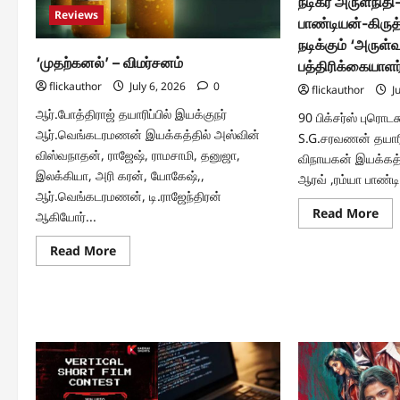
நடிகர் அருள்நிதி
Reviews
பாண்டியன்-கிரு
நடிக்கும் ‘அருள்
‘முதற்கனல்’ – விமர்சனம்
பத்திரிக்கையாளர் 
flickauthor
July 6, 2026
0
flickauthor
Ju
ஆர்.போத்திராஜ் தயாரிப்பில் இயக்குநர்
90 பிக்சர்ஸ் புரொட
ஆர்.வெங்கடரமணன் இயக்கத்தில் அஸ்வின்
S.G.சரவணன் தயாரி
விஸ்வநாதன், ராஜேஷ், ராமசாமி, தனுஜா,
விநாயகன் இயக்கத்த
இலக்கியா, அரி கரன், யோகேஷ்,,
ஆரவ் ,ரம்யா பாண்டி
ஆர்.வெங்கடரமணன், டி.ராஜேந்திரன்
Re
Read More
ஆகியோர்...
mo
abo
Read
நடிக
Read More
more
அருள
about
ஆரவ
‘முதற்கனல்’
-ரம்
–
பாண
விமர்சனம்
கிரு
இண
நடிக
‘அர
படத
பத்
சந்தி