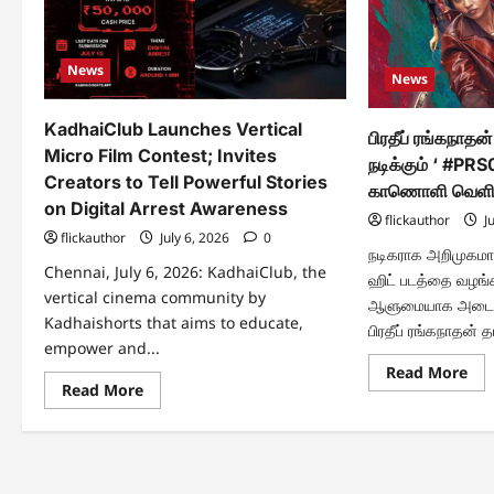
News
News
KadhaiClub Launches Vertical
பிரதீப் ரங்கநாதன
Micro Film Contest; Invites
நடிக்கும் ‘ #PR
Creators to Tell Powerful Stories
காணொளி வெளிய
on Digital Arrest Awareness
flickauthor
Ju
flickauthor
July 6, 2026
0
நடிகராக அறிமுகமாகி
Chennai, July 6, 2026: KadhaiClub, the
ஹிட் படத்தை வழங்க
vertical cinema community by
ஆளுமையாக அடையாள
Kadhaishorts that aims to educate,
பிரதீப் ரங்கநாதன் தய
empower and...
Re
Read More
mo
Read
Read More
abo
more
பிரதீ
about
ரங்
KadhaiClub
தயார
Launches
மமீ
Vertical
பை
Micro