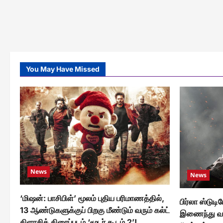
நடிக
Film
‘
Contest;
#PR
Invites
படத
Creators
அறி
to
கா
Tell
வெள
Powerful
Stories
on
Digital
You May Have Missed
Arrest
Awareness
News
News
‘மிஷன்: பாசிபிள்’ மூலம் புதிய பரிமாணத்தில்,
பிர்லா ஸ்டுடி
13 ஆண்டுகளுக்குப் பிறகு மீண்டும் வரும் கல்ட்
இணைந்து வழங
கிளாசிக் திரைப்படம் ‘மூடர் கூடம் 2’!