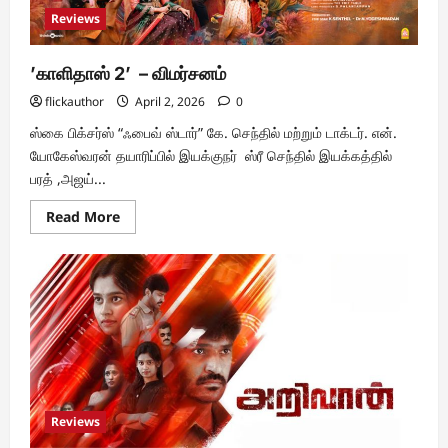
Reviews
’காளிதாஸ் 2’ – விமர்சனம்
flickauthor
April 2, 2026
0
ஸ்கை பிக்சர்ஸ் “ஃபைவ் ஸ்டார்” கே. செந்தில் மற்றும் டாக்டர். என்.
யோகேஸ்வரன் தயாரிப்பில் இயக்குநர் ஸ்ரீ செந்தில் இயக்கத்தில்
பரத் ,அஜய்...
Read
Read More
more
about
’காளிதாஸ்
2’
–
விமர்சனம்
Reviews