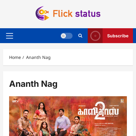
Skip
to
content
Subscribe
Primary
Menu
Home
Ananth Nag
Ananth Nag