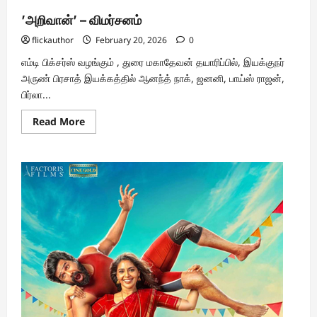
’அறிவான்’ – விமர்சனம்
flickauthor
February 20, 2026
0
எம்டி பிக்சர்ஸ் வழங்கும் , துரை மகாதேவன் தயாரிப்பில், இயக்குநர்
அருண் பிரசாத் இயக்கத்தில் ஆனந்த் நாக், ஜனனி, பாய்ஸ் ராஜன்,
பிர்லா...
Read
Read More
more
about
’அறிவான்’
–
விமர்சனம்