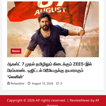
News
ஆகஸ்ட் 7 முதல் தமிழிலும் கிடைக்கும் ZEE5-இல்
பிரம்மாண்ட டிஜிட்டல் பிரீமியருக்கு தயாராகும்
‘லெனின்’
flickauthor
August 10, 2026
0
Copyright © 2026 All rights reserved.
|
ReviewNews
by AF
themes.