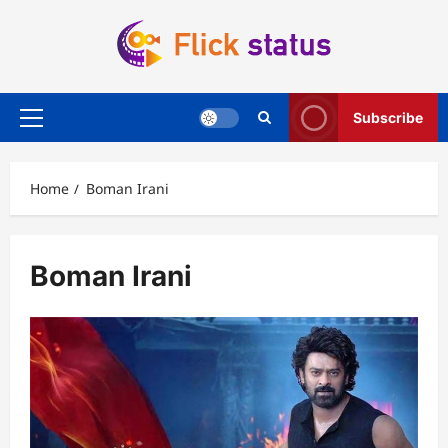
Skip
to
content
Subscribe
Primary
Menu
Home
Boman Irani
Boman Irani