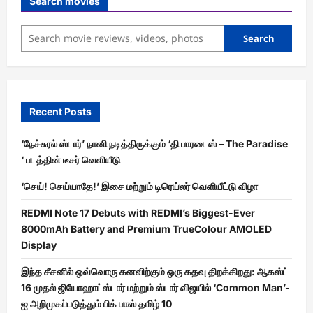
Search movies
Search
Recent Posts
‘நேச்சுரல் ஸ்டார்’ நானி நடித்திருக்கும் ‘தி பாரடைஸ் – The Paradise
‘ படத்தின் டீசர் வெளியீடு
‘செய்! செய்யாதே!’ இசை மற்றும் டிரெய்லர் வெளியீட்டு விழா
REDMI Note 17 Debuts with REDMI’s Biggest-Ever
8000mAh Battery and Premium TrueColour AMOLED
Display
இந்த சீசனில் ஒவ்வொரு கனவிற்கும் ஒரு கதவு திறக்கிறது: ஆகஸ்ட்
16 முதல் ஜியோஹாட்ஸ்டார் மற்றும் ஸ்டார் விஜயில் ‘Common Man’-
ஐ அறிமுகப்படுத்தும் பிக் பாஸ் தமிழ் 10