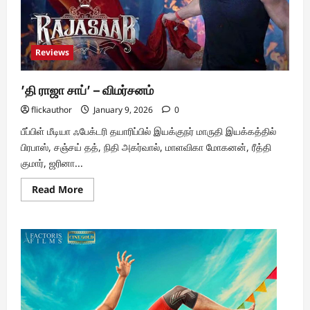
Reviews
’தி ராஜா சாப்’ – விமர்சனம்
flickauthor
January 9, 2026
0
பீப்பிள் மீடியா ஃபேக்டரி தயாரிப்பில் இயக்குநர் மாருதி இயக்கத்தில்
பிரபாஸ், சஞ்சய் தத், நிதி அகர்வால், மாளவிகா மோகனன், ரீத்தி
குமார், ஜரினா...
Read
Read More
more
about
’தி
ராஜா
சாப்’
–
விமர்சனம்