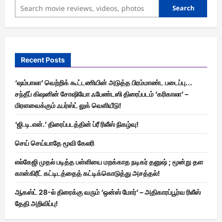
Search
Recent Posts
‘ஷம்பாலா’ வெற்றிக் கூட்டணியின் அடுத்த பிரம்மாண்ட படைப்பு…
சந்தீப் கிஷனின் சோஷியோ ஃபேண்டஸி திரைப்படம் ‘கரிகாலா’ –
மிரளவைக்கும் ஃபர்ஸ்ட் லுக் வெளியீடு!
‘ஜி.டி.என்.’ திரைப்படத்தின் ப்ரீ ரிலீஸ் நிகழ்வு!
செய் செய்யாதே மூவி கேலரி
எல்கேஜி முதல் படித்த பள்ளியை மறக்காத நடிகர் தனுஷ் ; மூன்று தள
கான்கிரீட் கட்டிடத்தைத் கட்டிக்கொடுத்து அசத்தல்!
ஆகஸ்ட் 28-ல் திரைக்கு வரும் ‘ஒன்ஸ் மோர்’ – அதிகாரப்பூர்வ ரிலீஸ்
தேதி அறிவிப்பு!