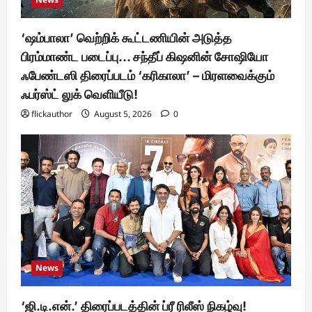
‘ஷம்பாலா’ வெற்றிக் கூட்டணியின் அடுத்த
பிரம்மாண்ட படைப்பு… சந்தீப் கிஷனின் சோஷியோ
ஃபேண்டஸி திரைப்படம் ‘கரிகாலா’ – மிரளவைக்கும்
ஃபர்ஸ்ட் லுக் வெளியீடு!
flickauthor
August 5, 2026
0
News
‘ஜி.டி.என்.’ திரைப்படத்தின் ப்ரீ ரிலீஸ் நிகழ்வு!