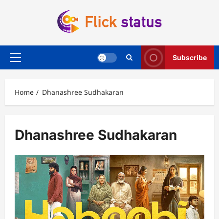
Skip
to
content
Subscribe
Primary
Menu
Home
Dhanashree Sudhakaran
Dhanashree Sudhakaran