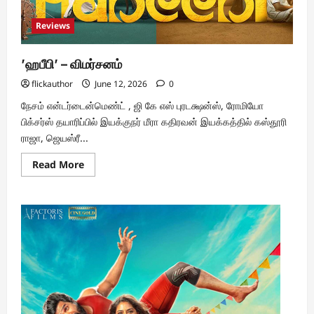
Reviews
’ஹபீபி’ – விமர்சனம்
flickauthor
June 12, 2026
0
நேசம் என்டர்டைன்மெண்ட் , ஜி கே எஸ் புரடக்ஷன்ஸ், ரோமியோ
பிக்சர்ஸ் தயாரிப்பில் இயக்குநர் மீரா கதிரவன் இயக்கத்தில் கஸ்தூரி
ராஜா, ஜெயஸ்ரீ...
Read
Read More
more
about
’ஹபீபி’
–
விமர்சனம்