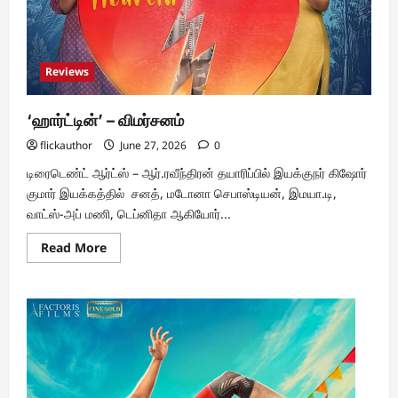
Reviews
‘ஹார்ட்டின்’ – விமர்சனம்
flickauthor
June 27, 2026
0
டிரைடெண்ட் ஆர்ட்ஸ் – ஆர்.ரவீந்திரன் தயாரிப்பில் இயக்குநர் கிஷோர்
குமார் இயக்கத்தில் சனத், மடோனா செபாஸ்டியன், இமயா.டி,
வாட்ஸ்-அப் மணி, டெப்னிதா ஆகியோர்...
Read
Read More
more
about
‘ஹார்ட்டின்’
–
விமர்சனம்