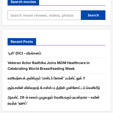
Search movies
Search
Recent Posts
‘டிசி’ (DC) – விமர்சனம்
Veteran Actor Radhika Joins MGM Healthcare in
Celebrating World Breastfeeding Week
வரவேற்பைக் குவிக்கும் ‘மாஸ்டர் பிளான்’ ஃபர்ஸ்ட் லுக் !!
சூர்யாவின் விஸ்வநாத் & சன்ஸ் படத்தின் முன்னோட்டம் வெளியீடு
ஆகஸ்ட் 28-ல் உலகம் முழுவதும் வெளியாகும் நயன்தாரா – கவின்
நடித்த ‘ஹாய்’