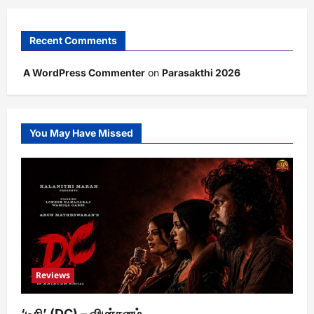
Recent Comments
A WordPress Commenter
on
Parasakthi 2026
You May Have Missed
Reviews
‘டிசி’ (DC) – விமர்சனம்