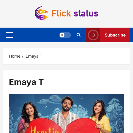
Skip
to
content
Subscribe
Primary
Menu
Home
Emaya T
Emaya T