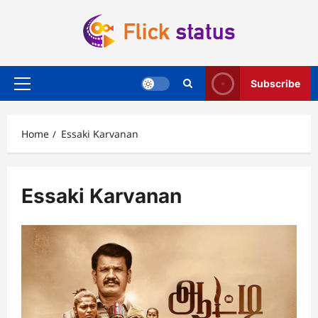
Skip
to
content
Subscribe
Primary
Menu
Home
Essaki Karvanan
Essaki Karvanan