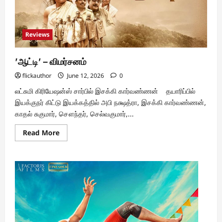
Reviews
’ஆட்டி’ – விமர்சனம்
flickauthor
June 12, 2026
0
லட்சுமி கிரியேஷன்ஸ் சார்பில் இசக்கி கார்வண்ணன் தயாரிப்பில்
இயக்குநர் கிட்டு இயக்கத்தில் அபி நக்ஷத்ரா, இசக்கி கார்வண்ணன்,
காதல் சுகுமார், சௌந்தர், செல்வகுமார்,...
Read
Read More
more
about
’ஆட்டி’
–
விமர்சனம்