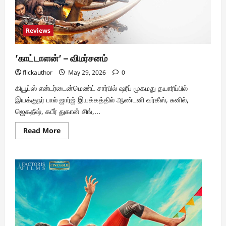
Reviews
’காட்டாளன்’ – விமர்சனம்
flickauthor
May 29, 2026
0
கியூப்ஸ் என்டர்டைன்மெண்ட் சார்பில் ஷரீப் முகமது தயாரிப்பில்
இயக்குநர் பால் ஜார்ஜ் இயக்கத்தில் ஆண்டனி வர்கீஸ், சுனில்,
ஜெகதீஷ், கபீர் துகான் சிங்,...
Read
Read More
more
about
’காட்டாளன்’
–
விமர்சனம்