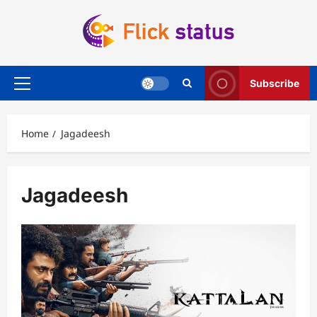
Skip
to
content
Subscribe
Primary
Menu
Home
Jagadeesh
Jagadeesh