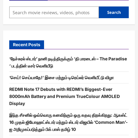
Search
Recent Posts
‘நேச்சுரல் ஸ்டார்’ நானி நடித்திருக்கும் ‘தி பாரடைஸ் – The Paradise
‘ படத்தின் டீசர் வெளியீடு
‘செய்! செய்யாதே!’ இசை மற்றும் டிரெய்லர் வெளியீட்டு விழா
REDMI Note 17 Debuts with REDMI’s Biggest-Ever
8000mAh Battery and Premium TrueColour AMOLED
Display
இந்த சீசனில் ஒவ்வொரு கனவிற்கும் ஒரு கதவு திறக்கிறது: ஆகஸ்ட்
16 முதல் ஜியோஹாட்ஸ்டார் மற்றும் ஸ்டார் விஜயில் ‘Common Man’-
ஐ அறிமுகப்படுத்தும் பிக் பாஸ் தமிழ் 10