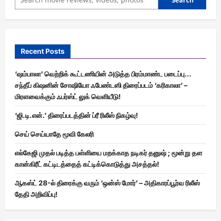
Recent Posts
‘ஷம்பாலா’ வெற்றிக் கூட்டணியின் அடுத்த பிரம்மாண்ட படைப்பு…
சந்தீப் கிஷனின் சோஷியோ ஃபேண்டஸி திரைப்படம் ‘கரிகாலா’ –
மிரளவைக்கும் ஃபர்ஸ்ட் லுக் வெளியீடு!
‘ஜி.டி.என்.’ திரைப்படத்தின் ப்ரீ ரிலீஸ் நிகழ்வு!
செய் செய்யாதே மூவி கேலரி
எல்கேஜி முதல் படித்த பள்ளியை மறக்காத நடிகர் தனுஷ் ; மூன்று தள
கான்கிரீட் கட்டிடத்தைத் கட்டிக்கொடுத்து அசத்தல்!
ஆகஸ்ட் 28-ல் திரைக்கு வரும் ‘ஒன்ஸ் மோர்’ – அதிகாரப்பூர்வ ரிலீஸ்
தேதி அறிவிப்பு!