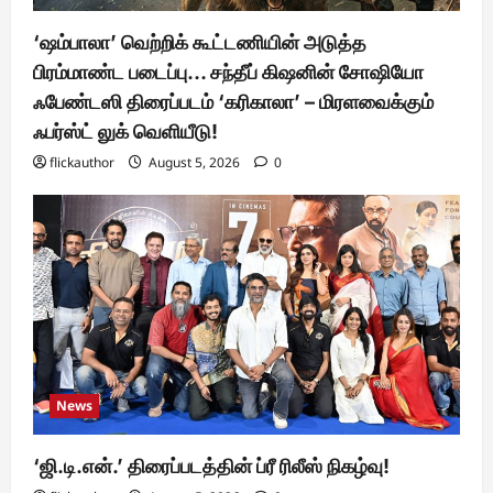
‘ஷம்பாலா’ வெற்றிக் கூட்டணியின் அடுத்த
பிரம்மாண்ட படைப்பு… சந்தீப் கிஷனின் சோஷியோ
ஃபேண்டஸி திரைப்படம் ‘கரிகாலா’ – மிரளவைக்கும்
ஃபர்ஸ்ட் லுக் வெளியீடு!
flickauthor
August 5, 2026
0
News
‘ஜி.டி.என்.’ திரைப்படத்தின் ப்ரீ ரிலீஸ் நிகழ்வு!