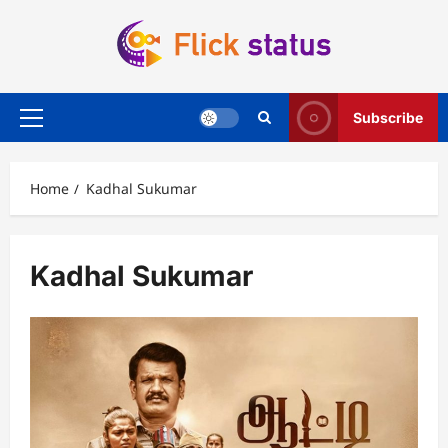
Skip
to
content
Subscribe
Primary
Menu
Home
Kadhal Sukumar
Kadhal Sukumar