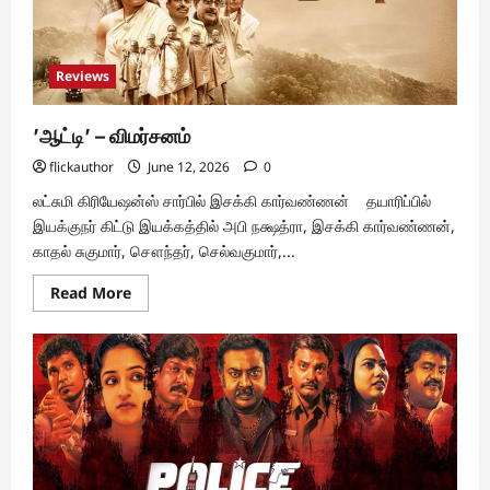
Reviews
’ஆட்டி’ – விமர்சனம்
flickauthor
June 12, 2026
0
லட்சுமி கிரியேஷன்ஸ் சார்பில் இசக்கி கார்வண்ணன் தயாரிப்பில்
இயக்குநர் கிட்டு இயக்கத்தில் அபி நக்ஷத்ரா, இசக்கி கார்வண்ணன்,
காதல் சுகுமார், சௌந்தர், செல்வகுமார்,...
Read
Read More
more
about
’ஆட்டி’
–
விமர்சனம்