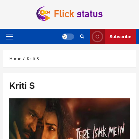
Skip
to
content
Subscribe
Primary
Menu
Home
Kriti S
Kriti S