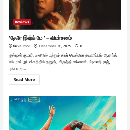
Reviews
’தேரே இஷ்க் மே ’ – விமர்சனம்
flickauthor
December 30, 2025
0
குல்ஷன் குமார், டீ-சீரிஸ் மற்றும் கலர் யெல்லோ தயாரிப்பில் ஆனந்த்
எல் .ராய் இயக்கத்தில் தனுஷ், கிருத்தி சனோன், பிரகாஷ் ராஜ்,
புஷ்பராஜ்...
Read
Read More
more
about
’தேரே
இஷ்க்
மே
’
–
விமர்சனம்