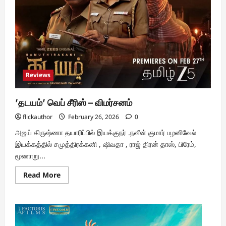
Reviews
’தடயம்’ வெப் சீரிஸ் – விமர்சனம்
flickauthor
February 26, 2026
0
அஜய் கிருஷ்ணா தயாரிப்பில் இயக்குநர் .நவீன் குமார் பழனிவேல்
இயக்கத்தில் சமுத்திரக்கனி , ஷிவதா , ராஜ் திரன் தாஸ், பிரேம்,
மூணாறு...
Read
Read More
more
about
’தடயம்’
வெப்
சீரிஸ்
–
விமர்சனம்