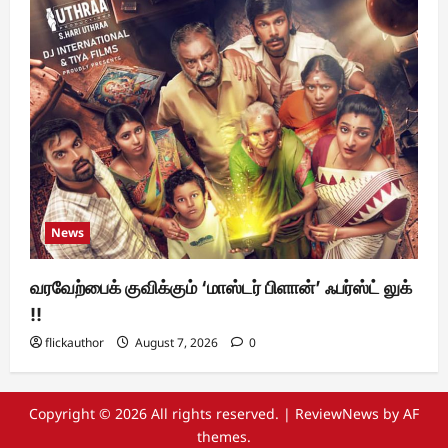
News
வரவேற்பைக் குவிக்கும் ‘மாஸ்டர் பிளான்’ ஃபர்ஸ்ட் லுக்
!!
flickauthor
August 7, 2026
0
Copyright © 2026 All rights reserved.
|
ReviewNews
by AF
themes.