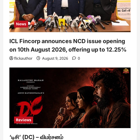
News
ICL Fincorp announces NCD issue opening
on 10th August 2026, offering up to 12.25%
flickauthor
August 9, 2026
0
Reviews
‘டிசி’ (DC) – விமர்சனம்