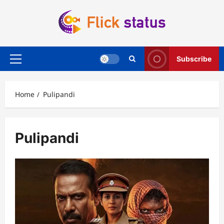
Skip
to
content
Subscribe
Primary
Menu
Home
Pulipandi
Pulipandi