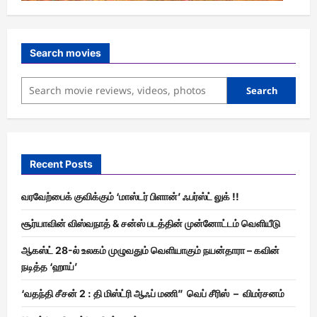
Search movies
Search
Recent Posts
வரவேற்பைக் குவிக்கும் ‘மாஸ்டர் பிளான்’ ஃபர்ஸ்ட் லுக் !!
சூர்யாவின் விஸ்வநாத் & சன்ஸ் படத்தின் முன்னோட்டம் வெளியீடு
ஆகஸ்ட் 28-ல் உலகம் முழுவதும் வெளியாகும் நயன்தாரா – கவின்
நடித்த ‘ஹாய்’
‘வதந்தி சீசன் 2 : தி மிஸ்ட்ரி ஆஃப் மணி” வெப் சீரிஸ் – விமர்சனம்