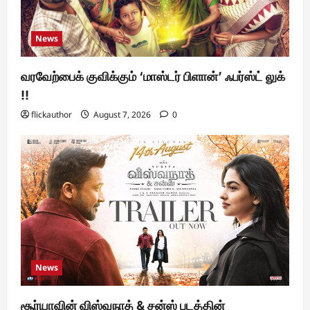
News
வரவேற்பைக் குவிக்கும் ‘மாஸ்டர் பிளான்’ ஃபர்ஸ்ட் லுக்
!!
flickauthor
August 7, 2026
0
News
சூர்யாவின் விஸ்வநாத் & சன்ஸ் படத்தின்