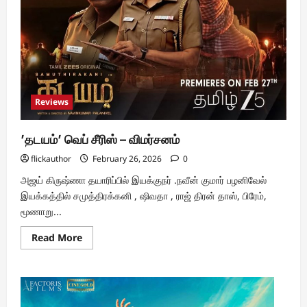
Reviews
’தடயம்’ வெப் சீரிஸ் – விமர்சனம்
flickauthor
February 26, 2026
0
அஜய் கிருஷ்ணா தயாரிப்பில் இயக்குநர் .நவீன் குமார் பழனிவேல்
இயக்கத்தில் சமுத்திரக்கனி , ஷிவதா , ராஜ் திரன் தாஸ், பிரேம்,
மூணாறு...
Read
Read More
more
about
’தடயம்’
வெப்
சீரிஸ்
–
விமர்சனம்