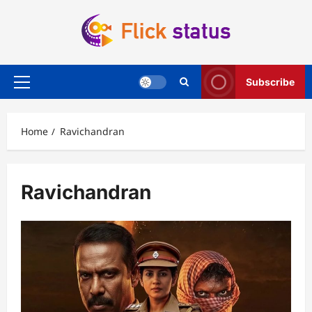
Skip
to
content
Subscribe
Primary
Menu
Home
Ravichandran
Ravichandran