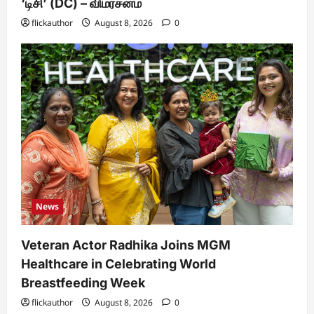
‘டிசி’ (DC) – விமர்சனம்
flickauthor
August 8, 2026
0
News
Veteran Actor Radhika Joins MGM
Healthcare in Celebrating World
Breastfeeding Week
flickauthor
August 8, 2026
0