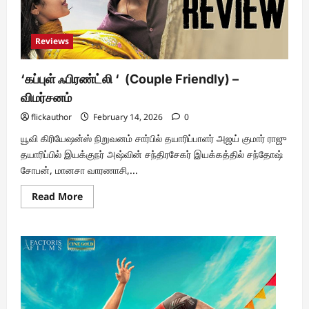
Reviews
‘கப்புள் ஃபிரண்ட்லி ‘ (Couple Friendly) –
விமர்சனம்
flickauthor
February 14, 2026
0
யூவி கிரியேஷன்ஸ் நிறுவனம் சார்பில் தயாரிப்பாளர் அஜய் குமார் ராஜு
தயாரிப்பில் இயக்குநர் அஷ்வின் சந்திரசேகர் இயக்கத்தில் சந்தோஷ்
சோபன், மானசா வாரணாசி,...
Read
Read More
more
about
‘கப்புள்
ஃபிரண்ட்லி
‘
(Couple
Friendly)
–
விமர்சனம்