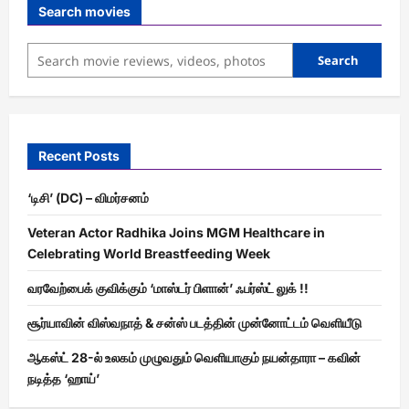
Search movies
Search
Recent Posts
‘டிசி’ (DC) – விமர்சனம்
Veteran Actor Radhika Joins MGM Healthcare in
Celebrating World Breastfeeding Week
வரவேற்பைக் குவிக்கும் ‘மாஸ்டர் பிளான்’ ஃபர்ஸ்ட் லுக் !!
சூர்யாவின் விஸ்வநாத் & சன்ஸ் படத்தின் முன்னோட்டம் வெளியீடு
ஆகஸ்ட் 28-ல் உலகம் முழுவதும் வெளியாகும் நயன்தாரா – கவின்
நடித்த ‘ஹாய்’