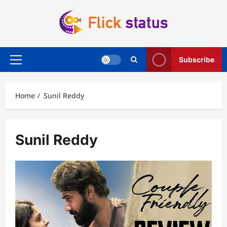
Skip
to
content
Subscribe
Primary
Menu
Home
Sunil Reddy
Sunil Reddy