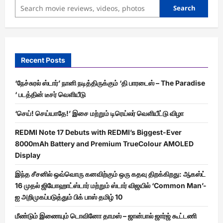
Search
Recent Posts
‘நேச்சுரல் ஸ்டார்’ நானி நடித்திருக்கும் ‘தி பாரடைஸ் – The Paradise
‘ படத்தின் டீசர் வெளியீடு
‘செய்! செய்யாதே!’ இசை மற்றும் டிரெய்லர் வெளியீட்டு விழா
REDMI Note 17 Debuts with REDMI’s Biggest-Ever
8000mAh Battery and Premium TrueColour AMOLED
Display
இந்த சீசனில் ஒவ்வொரு கனவிற்கும் ஒரு கதவு திறக்கிறது: ஆகஸ்ட்
16 முதல் ஜியோஹாட்ஸ்டார் மற்றும் ஸ்டார் விஜயில் ‘Common Man’-
ஐ அறிமுகப்படுத்தும் பிக் பாஸ் தமிழ் 10
மீண்டும் இணையும் டொவினோ தாமஸ் – ஜான்பால் ஜார்ஜ் கூட்டணி