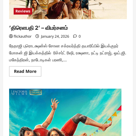
Reviews
’திரெளபதி 2’ – விமர்சனம்
flickauthor
January 24, 2026
0
நேதாஜி புரொடக்ஷன்ஸ் சோலா சக்ரவர்த்தி தயாரிப்பில் இயக்குநர்
மோகன் ஜி இயக்கத்தில் ரிச்சர்ட் ரிஷி, ரக்ஷனா, நட்டி நட்ராஜ், ஒய்.ஜி.
மகேந்திரன், நாடோடிகள் பரணி,...
Read
Read More
more
about
’திரெளபதி
2’
–
விமர்சனம்