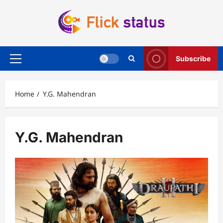
Skip
to
content
Subscribe
Primary
Menu
Home
Y.G. Mahendran
Y.G. Mahendran