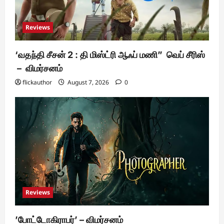
Reviews
‘வதந்தி சீசன் 2 : தி மிஸ்ட்ரி ஆஃப் மணி” வெப் சீரிஸ்
– விமர்சனம்
flickauthor
August 7, 2026
0
Reviews
’போட்டோகிராபர்’ – விமர்சனம்