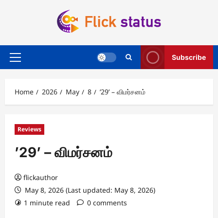
Skip
to
content
Subscribe
Primary
Menu
Home
2026
May
8
’29’ – விமர்சனம்
Reviews
’29’ – விமர்சனம்
flickauthor
May 8, 2026 (Last updated: May 8, 2026)
1 minute read
0 comments