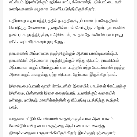
லட்சியம் இரண்டுக்கும் நடுவே மாட்டிக்கொண்டு படும்பாட்டை தன்
உணர்வுகளால் அழகாக வெளிப்படுத்தியிருக்கிறார்.
எதிர்மறை கதாபாத்திரத்தில் நடித்திருக்கும் மாஸ்டர் மகேந்திரன்
கொடுத்த வேலையை குறைவில்லாமல் செய்திருக்கிறார். நாயகனின்
நண்பராக நடித்திருக்கும் அவினாஸ், காதல் தோல்வியில் புலம்புவது
ரசிக்கவும் சிரிக்கவும் முடிகிறது.
நாயகனின் அம்மாவாக நடித்திருக்கும் ஆதிரா பாண்டியலக்‌ஷ்மி,
நாயகியின் அம்மாவாக நடித்திருக்கும் சிந்து ஷியாம், நாயகியின்
அப்பாவாக வரும் பிரேம்குமார் என படத்தில் மற்ற வேடங்களில் நடித்த
அனைவரும் கதைக்கு ஏற்ற சரியான தேர்வாக இருக்கிறார்கள்.
இசையமைப்பாளர் ஷான் ரோல்டனின் இசையில் பாடல்கள் கேட்பதற்கு
இனிமை, பின்னணி இசை கதையோடு பயணிக்கும் வகையில்
உள்ளது. மாதேஷ் மாணிக்கத்தின் ஒளிப்பதிவு படத்திற்கு கூடுதல்
பலம்,
காதலை மட்டும் சொல்லாமல் காதலர்களுக்கான அடையாளம்
வேண்டும் என்ற மைய கருத்தை அடிப்படையாக வைத்து
திரைக்கதையை உருவாக்கியிருக்கிறார் இயக்குநர் ரத்னகுமார்