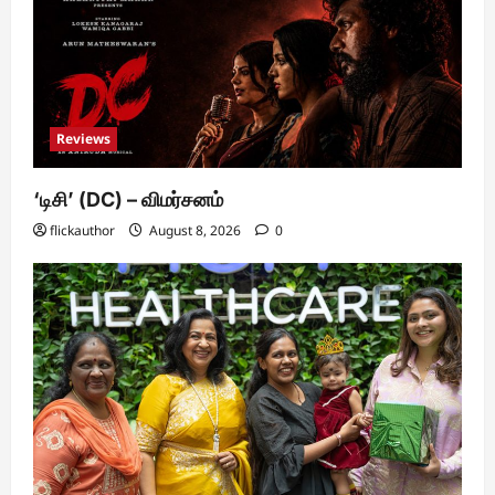
Reviews
‘டிசி’ (DC) – விமர்சனம்
flickauthor
August 8, 2026
0