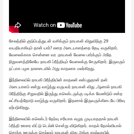
சேலத்தில் குடும்பத்துடன் வசிக்கும் நாயகன் விதுவிற்கு 29
வயதியாகியும் தான் யார்? எனற அடையாளத்தை தேடி வருகிறார்.
வேலைக்காக சென்னை வர .நாயகன் வேலை பார்க்கும் அதே
நிறுவனத்திலேயே நாயகி ப்ரீத்தியும் வேலைக்கு சேருகிறார். இருவரும்
நட்பாக பழக நாளடைவில் அது காதலாக மலர்கிறது.
இந்நிலையில் நாயகி பிரீத்தியின் காதலன் என்பதுதான் தன்
அடையாளம் என்று வாழ்ந்து வருபவர் நாயகன் விது ,ஆனால் நாயகி
பிரீத்திற்கு சிறுவதில் இருந்து கலெக்டருக்கு படிக்க வேண்டும் என்ற
லட்சியத்தோடு வாழ்ந்து வருகிறார். இதனால் இருவருக்கிடையே பிரிவு
ஏற்படுகிறது.
இந்நிலையில் கலெக்டர் தேர்வு சரியாக எழுத முடியாததால் நாயகி
ப்ரீத்தி ஊரை விட்டு டெல்லி சென்று விடுகிறார். காதல் தோல்வியால்
சொந்த ஊருக்கு செல்லும் நாயகன் விது அங்கு கால்வாயில்