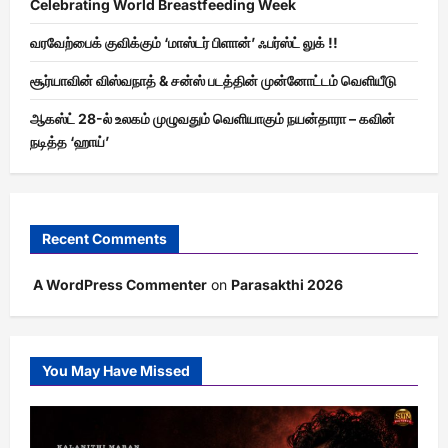
Celebrating World Breastfeeding Week
வரவேற்பைக் குவிக்கும் ‘மாஸ்டர் பிளான்’ ஃபர்ஸ்ட் லுக் !!
சூர்யாவின் விஸ்வநாத் & சன்ஸ் படத்தின் முன்னோட்டம் வெளியீடு
ஆகஸ்ட் 28-ல் உலகம் முழுவதும் வெளியாகும் நயன்தாரா – கவின்
நடித்த ‘ஹாய்’
Recent Comments
A WordPress Commenter
on
Parasakthi 2026
You May Have Missed