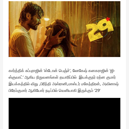
கார்த்திக் சுப்புராஜின் ‘ஸ்டோன் பெஞ்ச்’, லோகேஷ் கனகராஜின் ‘ஜி-
ஸ்குவாட்’ ஆகிய நிறுவனங்கள் தயாரிப்பில் இயக்குநர் ரத்ன குமார்
இயக்கத்தில் விது ,பிரீத்தி அஸ்ரானி,மாஸ்டர் மகேந்திரன், அவினாஷ்
பிரேம்குமார் ஆகியோர் நடிப்பில் வெளியாகி இருக்கும் ’29’