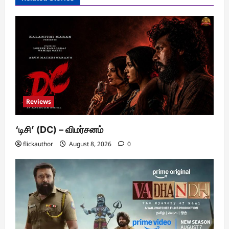
Reviews
‘டிசி’ (DC) – விமர்சனம்
flickauthor
August 8, 2026
0