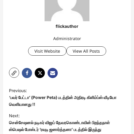
flickauthor
Administrator
Visit Website
View All Posts
P
Previous:
o
‘பவர் பேட்டா’ (Power Peta) படத்தின் அதிரடி கிளிம்ப்ஸ் வீடியோ
s
வெளியானது !!
t
Next:
சென்சேஷனல் நடிகர் விஜய் தேவரகொண்டாவின் பிறந்தநாள்
n
ஸ்பெஷல் போஸ்டர் ‘ரவுடி ஜனார்த்தனா’ படத்தில் இருந்து
a