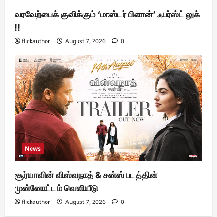
வரவேற்பைக் குவிக்கும் ‘மாஸ்டர் பிளான்’ ஃபர்ஸ்ட் லுக்
!!
flickauthor
August 7, 2026
0
News
சூர்யாவின் விஸ்வநாத் & சன்ஸ் படத்தின்
முன்னோட்டம் வெளியீடு
flickauthor
August 7, 2026
0