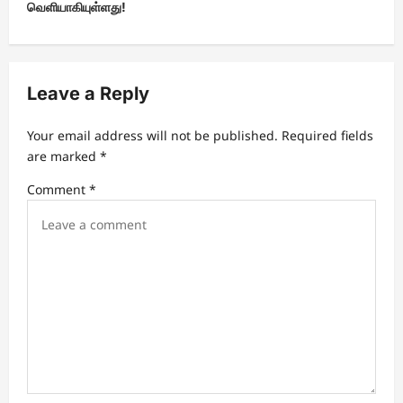
வெளியாகியுள்ளது!
v
i
g
Leave a Reply
a
t
Your email address will not be published.
Required fields
are marked
*
i
Comment
*
o
n