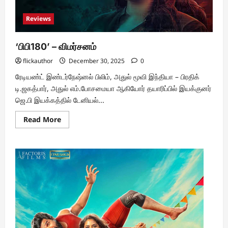
Reviews
‘பிபி180’ – விமர்சனம்
flickauthor
December 30, 2025
0
ரேடியண்ட் இண்டர்நேஷ்னல் பிலிம், அதுல் மூவி இந்தியா – பிரதிக்
டி.ஜகத்பார், அதுல் எம்.போசமையா ஆகியோர் தயாரிப்பில் இயக்குனர்
ஜெ.பி இயக்கத்தில் டேனியல்...
Read
Read More
more
about
‘பிபி180’
–
விமர்சனம்