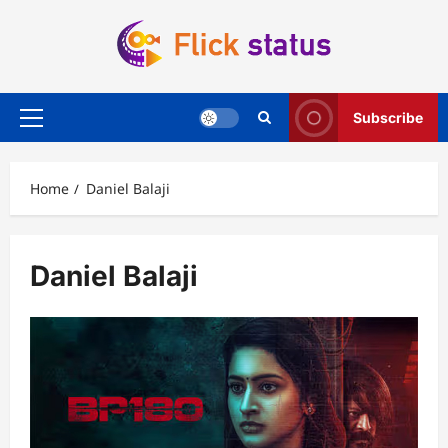
Skip
to
content
Subscribe
Primary
Menu
Home
Daniel Balaji
Daniel Balaji