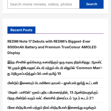
Search
Recent Posts
REDMI Note 17 Debuts with REDMI’s Biggest-Ever
8000mAh Battery and Premium TrueColour AMOLED
Display
இந்த சீசனில் ஒவ்வொரு கனவிற்கும் ஒரு கதவு திறக்கிறது: ஆகஸ்ட்
16 முதல் ஜியோஹாட்ஸ்டார் மற்றும் ஸ்டார் விஜயில் ‘Common Man’-
ஐ அறிமுகப்படுத்தும் பிக் பாஸ் தமிழ் 10
மீண்டும் இணையும் டொவினோ தாமஸ் – ஜான்பால் ஜார்ஜ் கூட்டணி
‘மிஷன்: பாசிபிள்’ மூலம் புதிய பரிமாணத்தில், 13 ஆண்டுகளுக்குப்
பிறகு மீண்டும் வரும் கல்ட் கிளாசிக் திரைப்படம் ‘மூடர் கூடம் 2’!
பிர்லா ஸ்டுடியோஸ் மற்றும் நீலம் ஸ்டுடியோஸ் இணைந்து வழங்கும்