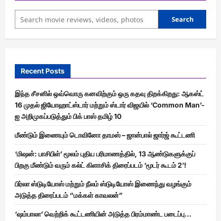
Search
Recent Posts
இந்த சீசனில் ஒவ்வொரு கனவிற்கும் ஒரு கதவு திறக்கிறது: ஆகஸ்ட்
16 முதல் ஜியோஹாட்ஸ்டார் மற்றும் ஸ்டார் விஜயில் ‘Common Man’-
ஐ அறிமுகப்படுத்தும் பிக் பாஸ் தமிழ் 10
மீண்டும் இணையும் டொவினோ தாமஸ் – ஜான்பால் ஜார்ஜ் கூட்டணி
‘மிஷன்: பாசிபிள்’ மூலம் புதிய பரிமாணத்தில், 13 ஆண்டுகளுக்குப்
பிறகு மீண்டும் வரும் கல்ட் கிளாசிக் திரைப்படம் ‘மூடர் கூடம் 2’!
பிர்லா ஸ்டுடியோஸ் மற்றும் நீலம் ஸ்டுடியோஸ் இணைந்து வழங்கும்
அடுத்த திரைப்படம் “மக்கள் காவலன்”
‘ஷம்பாலா’ வெற்றிக் கூட்டணியின் அடுத்த பிரம்மாண்ட படைப்பு…