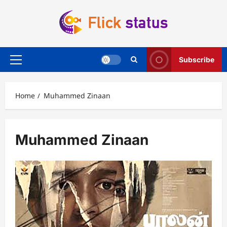
Skip
to
content
Subscribe
Primary
Menu
Home
Muhammed Zinaan
Muhammed Zinaan