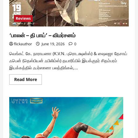
Reviews
‘பாலன் – தி பாய்’ – விமர்சனம்
flickauthor
June 19, 2026
0
வெங்கட் கே. நாராயணா (K.V.N. புரொடக்ஷன்ஸ்) & ஷைலஜா தேசாய்
ஃபென் (தெஸ்பியன் ஃபிலிம்ஸ்) தயாரிப்பில் இயக்குநர் சிதம்பரம்
இயக்கத்தில் ஃபர்ஸானா பலத்திங்கல்,...
Read
Read More
more
about
‘பாலன்
–
தி
பாய்’
–
விமர்சனம்